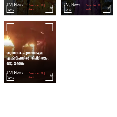
TMJ News
TMJ News
December 29 |
December 29 |
Desk
2025
Desk
2025
ടാറ്റാനഗർ–എറണാകുളം
എക്സ്പ്രസിൽ തീപിടിത്തം;
ഒരു മരണം
TMJ News
December 29 |
Desk
2025