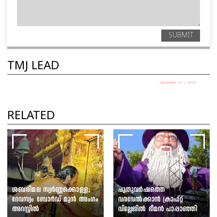
SUBMIT
TMJ LEAD
December 27 | 2025
പഞ്ചായത്ത് അധ്യക്ഷ
തെരഞ്ഞെടുപ്പ് ഇന്ന്
RELATED
TMJ News Desk
ശബരിമല സ്വർണ്ണക്കൊള്ള;
പുതുവർഷത്തെ
ദേവസ്വം ബോർഡ് മുൻ അംഗം
വരവേൽക്കാൻ ക്രാഫ്റ്റ്
അറസ്റ്റിൽ
വില്ലേജിൽ ഭീമൻ പാപ്പാഞ്ഞി