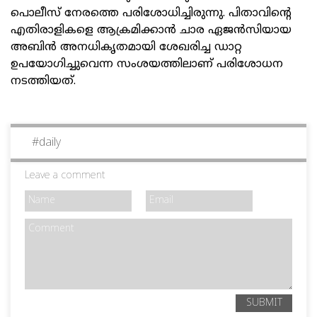
പൊലീസ് നേരത്തെ പരിശോധിച്ചിരുന്നു. പിതാവിന്റെ
എതിരാളികളെ ആക്രമിക്കാന്‍ ചാര ഏജന്‍സിയായ
അബിന്‍ അനധികൃതമായി ശേഖരിച്ച ഡാറ്റ
ഉപയോഗിച്ചുവെന്ന സംശയത്തിലാണ് പരിശോധന
നടത്തിയത്.
#
daily
Leave a comment
SUBMIT