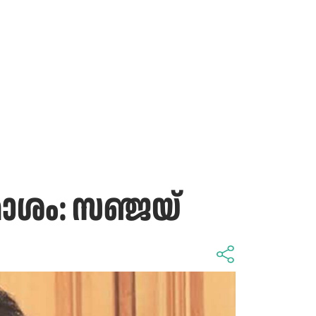
ോശം: സഞ്ജയ്