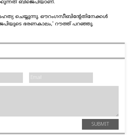
കുന്നത് ബിജെപിയാണ്.
മഹത്യ ചെയ്യുന്നു. ഔറംഗസീബിന്റേതിനേക്കള്‍
ിയുടെ ഭരണകാലം,' റൗത്ത് പറഞ്ഞു.
SUBMIT