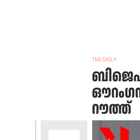
TMJ DAILY
ബിജെപ
ഔറംഗസീ
റൗത്ത്