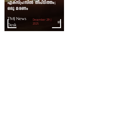
എക്സ്പ്രസിൽ തീപിടിത്തം;
ഒരു മരണം
TMJ News
December 29 |
Desk
2025