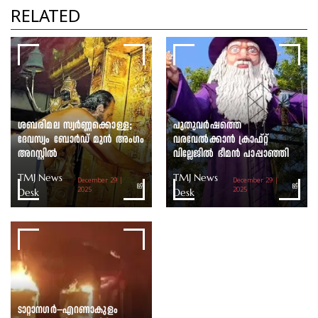
തെരഞ്ഞെടുപ്പ് ഇന്ന്
RELATED
TMJ News Desk
ശബരിമല സ്വർണ്ണക്കൊള്ള;
പുതുവർഷത്തെ
ദേവസ്വം ബോർഡ് മുൻ അംഗം
വരവേൽക്കാൻ ക്രാഫ്റ്റ്
അറസ്റ്റിൽ
വില്ലേജിൽ ഭീമൻ പാപ്പാഞ്ഞി
TMJ News
TMJ News
December 29 |
December 29 |
Desk
2025
Desk
2025
ടാറ്റാനഗർ–എറണാകുളം