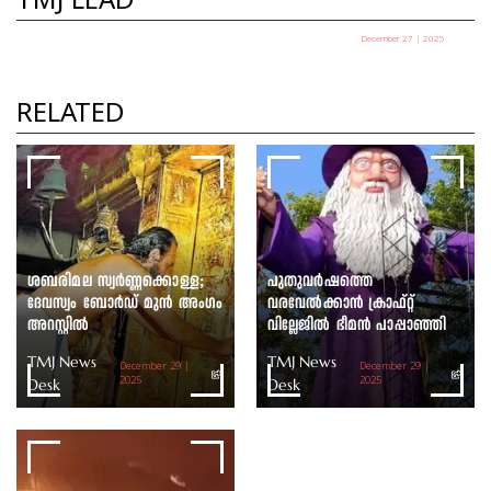
TMJ LEAD
December 27 | 2025
പഞ്ചായത്ത് അധ്യക്ഷ
തെരഞ്ഞെടുപ്പ് ഇന്ന്
RELATED
TMJ News Desk
ശബരിമല സ്വർണ്ണക്കൊള്ള;
പുതുവർഷത്തെ
ദേവസ്വം ബോർഡ് മുൻ അംഗം
വരവേൽക്കാൻ ക്രാഫ്റ്റ്
അറസ്റ്റിൽ
വില്ലേജിൽ ഭീമൻ പാപ്പാഞ്ഞി
TMJ News
TMJ News
December 29 |
December 29 |
Desk
2025
Desk
2025