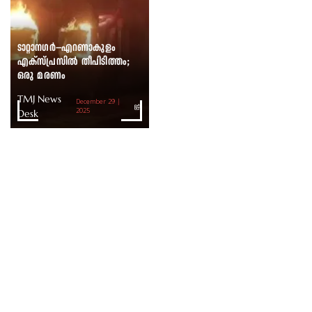
ടാറ്റാനഗർ–എറണാകുളം
എക്സ്പ്രസിൽ തീപിടിത്തം;
ഒരു മരണം
TMJ News
December 29 |
Desk
2025