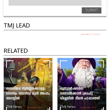
SUBMIT
TMJ LEAD
December 27 | 2025
പഞ്ചായത്ത് അധ്യക്ഷ
തെരഞ്ഞെടുപ്പ് ഇന്ന്
RELATED
TMJ News Desk
ശബരിമല സ്വർണ്ണക്കൊള്ള;
പുതുവർഷത്തെ
ദേവസ്വം ബോർഡ് മുൻ അംഗം
വരവേൽക്കാൻ ക്രാഫ്റ്റ്
അറസ്റ്റിൽ
വില്ലേജിൽ ഭീമൻ പാപ്പാഞ്ഞി
TMJ News
TMJ News
December 29 |
December 29 |