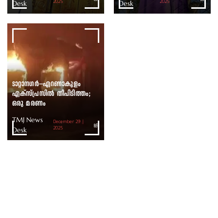
Desk
2025
Desk
2025
ടാറ്റാനഗർ–എറണാകുളം
എക്സ്പ്രസിൽ തീപിടിത്തം;
ഒരു മരണം
TMJ News
December 29 |
Desk
2025