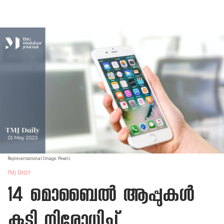
Representational Image: Pexels
TMJ DAILY
14 മൊബൈല്‍ ആപ്പുകള്‍
കൂടി നിരോധിച്ച്