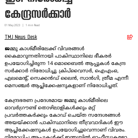
കേന്ദ്രസര്‍ക്കാര്‍
01 May
2023
|
1
min Read
TMJ News Desk
ജ
മ്മു കാശ്മീരിലേക്ക് വിവരങ്ങള്‍
കൈമാറുന്നതിനായി പാകിസ്ഥാനിലെ ഭീകരര്‍
ഉപയോഗിച്ചിരുന്ന 14 മൊബൈല്‍ ആപ്പുകള്‍ കേന്ദ്ര
സര്‍ക്കാര്‍ നിരോധിച്ചു. ക്രിപ്‌വൈസര്‍, ഐഎംഒ,
എലമെന്റ്, സെക്കന്‍ഡ് ലൈന്‍, സാന്‍ഗി, ത്രീമ എന്നീ
മെസഞ്ചര്‍ ആപ്ലിക്കേഷനുകളാണ് നിരോധിച്ചത്.
കേന്ദ്രഭരണ പ്രദേശമായ ജമ്മു കാശ്മീരിലെ
ഓവര്‍ഗ്രൗണ്ട് തൊഴിലാളികള്‍ക്കും മറ്റ്
പ്രവര്‍ത്തകര്‍ക്കും കോഡ് ചെയ്ത സന്ദേശങ്ങള്‍
അയയ്ക്കാന്‍ പാകിസ്ഥാനിലെ തീവ്രവാദികള്‍ ഈ
ആപ്ലിക്കേഷനുകള്‍ ഉപയോഗിച്ചുവെന്നാണ് വിവരം.
നിരോധിച്ച ആപ്പുകള്‍ക്ക് ഇന്ത്യയില്‍ ഓഫീസുകളോ