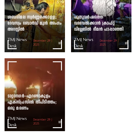
ശബരിമല സ്വർണ്ണക്കൊള്ള;
പുതുവർഷത്തെ
ദേവസ്വം ബോർഡ് മുൻ അംഗം
വരവേൽക്കാൻ ക്രാഫ്റ്റ്
അറസ്റ്റിൽ
വില്ലേജിൽ ഭീമൻ പാപ്പാഞ്ഞി
TMJ News
TMJ News
December 29 |
December 29 |
Desk
2025
Desk
2025
ടാറ്റാനഗർ–എറണാകുളം
എക്സ്പ്രസിൽ തീപിടിത്തം;
ഒരു മരണം
TMJ News
December 29 |
Desk
2025