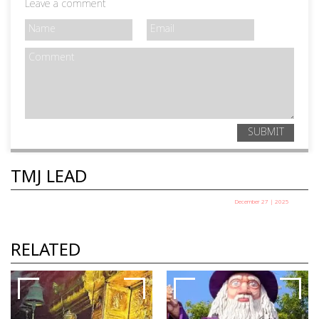
Leave a comment
SUBMIT
TMJ LEAD
December 27 | 2025
പഞ്ചായത്ത് അധ്യക്ഷ
തെരഞ്ഞെടുപ്പ് ഇന്ന്
RELATED
TMJ News Desk