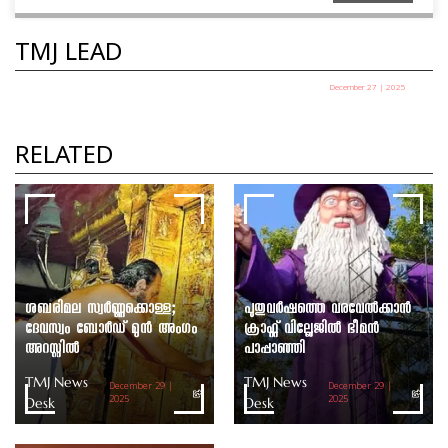
TMJ LEAD
December 27 | 2025
പഞ്ചായത്ത് അധ്യക്ഷ തെരഞ്ഞെടുപ്പ് ഇന്ന്
TMJ News Desk
RELATED
ശബരിമല സ്വർണ്ണക്കൊള്ള;
പുതുവർഷത്തെ വരവേൽക്കാൻ
ദേവസ്വം ബോർഡ് മുൻ അംഗം
ക്രാഫ്റ്റ് വില്ലേജിൽ ഭീമൻ
അറസ്റ്റിൽ
പാപ്പാഞ്ഞി
TMJ News
TMJ News
December 29 |
December 29 |
Desk
2025
Desk
2025