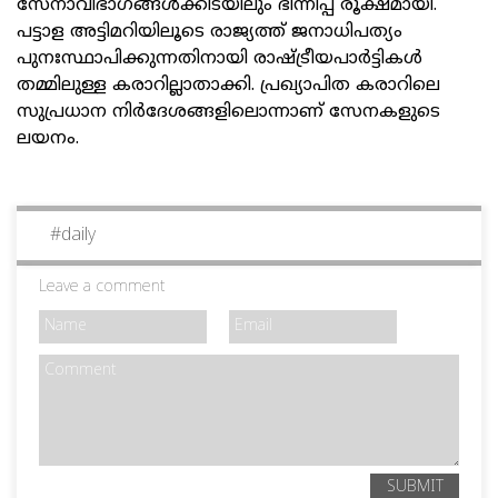
സേനാവിഭാഗങ്ങള്‍ക്കിടയിലും ഭിന്നിപ്പ് രൂക്ഷമായി.
പട്ടാള അട്ടിമറിയിലൂടെ രാജ്യത്ത് ജനാധിപത്യം
പുനഃസ്ഥാപിക്കുന്നതിനായി രാഷ്ട്രീയപാര്‍ട്ടികള്‍
തമ്മിലുള്ള കരാറില്ലാതാക്കി. പ്രഖ്യാപിത കരാറിലെ
സുപ്രധാന നിര്‍ദേശങ്ങളിലൊന്നാണ് സേനകളുടെ
ലയനം.
#
daily
Leave a comment
SUBMIT