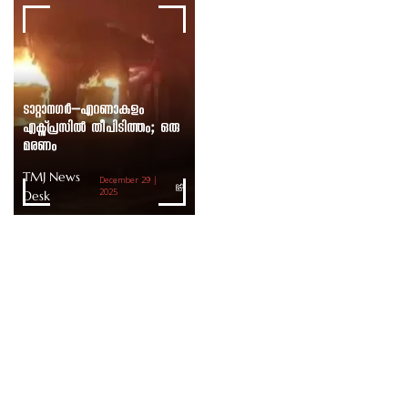
ടാറ്റാനഗർ–എറണാകുളം
എക്സ്പ്രസിൽ തീപിടിത്തം; ഒരു
മരണം
TMJ News
December 29 |
Desk
2025