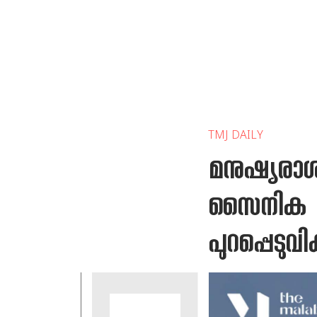
TMJ DAILY
മനുഷ്യരാശ
സൈനിക മേധ
പുറപ്പെടു