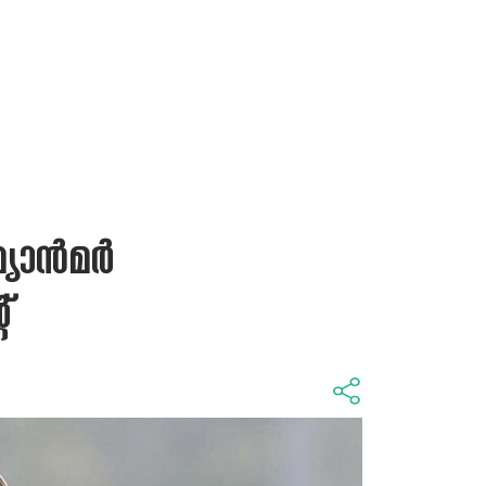
മ്യാൻമർ
്