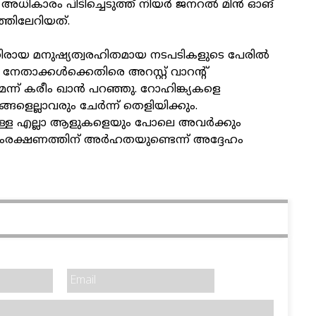
 അധികാരം പിടിച്ചെടുത്ത് നിയർ ജനറൽ മിൻ ഓങ്
ത്തിലേറിയത്.
ിരായ മനുഷ്യത്വരഹിതമായ നടപടികളുടെ പേരിൽ
നേതാക്കൾക്കെതിരെ അറസ്റ്റ് വാറന്റ്
മെന്ന് കരീം ഖാൻ പറഞ്ഞു. റോഹിങ്ക്യകളെ
് ഞങ്ങളെല്ലാവരും ചേർന്ന് തെളിയിക്കും.
ുള്ള എല്ലാ ആളുകളെയും പോലെ അവർക്കും
സംരക്ഷണത്തിന് അർഹതയുണ്ടെന്ന് അദ്ദേഹം