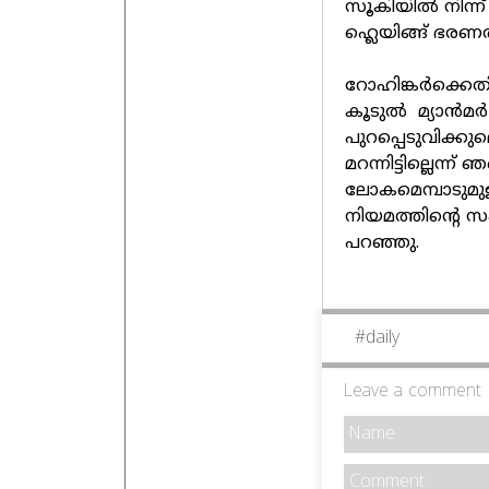
സൂകിയിൽ നിന്ന്
ഹ്ലെയിങ്ങ് ഭരണ
റോഹിങ്കർക്കെത
കൂടുൽ മ്യാൻമർ 
പുറപ്പെടുവിക്കു
മറന്നിട്ടില്ലെന്ന
ലോകമെമ്പാടുമ
നിയമത്തിന്റെ 
പറഞ്ഞു.
#
daily
Leave a comment