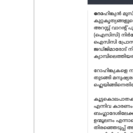
റോ
ഹിങ്ക്യൻ മു
കുറ്റകൃത്യങ്ങ
അറസ്റ്റ് വാറന്റ
(ഐസിസി) നിർദ്ദ
ഐസിസി പ്രോസിക്
ജഡ്ജിമാരോട് നി
ക്യാമ്പിലെത്തിയ
റോഹിങ്ക്യകളെ ന
തുടങ്ങി മനുഷ്യ
ഹ്ലെയിങ്ങിനെതിര
കൂട്ടകൊലപാതകങ
എന്നിവ കാരണം
ബംഗ്ലാദേശിലേക
ഉന്മൂലനം എന്നാ
തിരഞ്ഞെടുപ്പ്