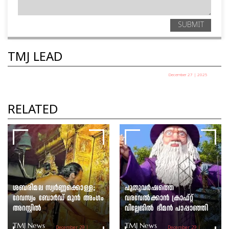
SUBMIT
TMJ LEAD
December 27 | 2025
പഞ്ചായത്ത് അധ്യക്ഷ
തെരഞ്ഞെടുപ്പ് ഇന്ന്
RELATED
TMJ News Desk
ശബരിമല സ്വർണ്ണക്കൊള്ള;
പുതുവർഷത്തെ
ദേവസ്വം ബോർഡ് മുൻ അംഗം
വരവേൽക്കാൻ ക്രാഫ്റ്റ്
അറസ്റ്റിൽ
വില്ലേജിൽ ഭീമൻ പാപ്പാഞ്ഞി
TMJ News
TMJ News
December 29 |
December 29 |