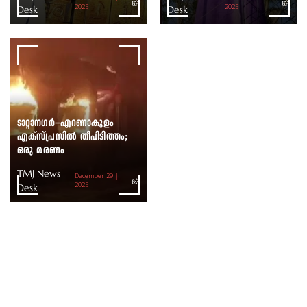
Desk
2025
Desk
2025
ടാറ്റാനഗർ–എറണാകുളം
എക്സ്പ്രസിൽ തീപിടിത്തം;
ഒരു മരണം
TMJ News
December 29 |
Desk
2025