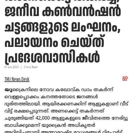
ജനീവ കൺവൻഷൻ
ചട്ടങ്ങളുടെ ലംഘനം,
പലായനം ചെയ്ത്
പ്രദേശവാസികൾ
07 Jun
2023
|
2
min Read
TMJ News Desk
യു
ക്രൈനിലെ നോവ കഖോവ്ക ഡാം തകർന്ന്
വെള്ളപ്പൊക്കം കനത്തതോടെ ജനങ്ങൾ
ദുരിതത്തിലായി. ആയിരക്കണക്കിന് ആളുകളാണ് വീട്
വിട്ട് രക്ഷപ്പെടുന്നത്. അണക്കെട്ട് തകർന്നത്
ചുരുങ്ങിയത് 42,000 ആളുകളുടെ ജീവിതത്തെ നേരിട്ടു
ബാധിക്കുമെന്ന് യുക്രൈൻ അധികൃതർ
അറിയിച്ചതായി അന്താരാഷ്ട്ര മാധ്യമങ്ങൾ റിപ്പോർട്ട്