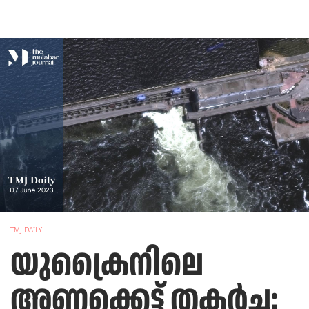
TMJ DAILY
യുക്രൈനിലെ
അണക്കെട്ട് തകർച്ച;