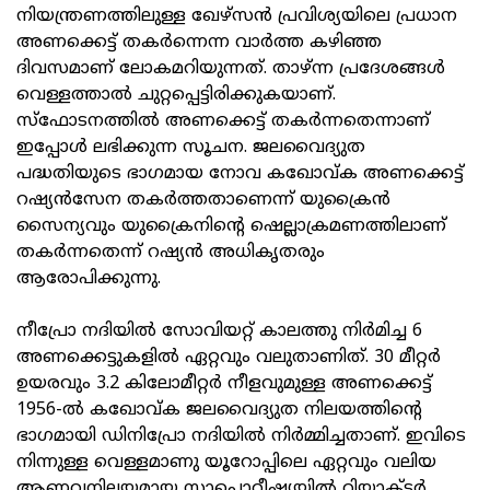
നിയന്ത്രണത്തിലുള്ള ഖേഴ്‌സൻ പ്രവിശ്യയിലെ പ്രധാന
അണക്കെട്ട് തകർന്നെന്ന വാർത്ത കഴിഞ്ഞ
ദിവസമാണ് ലോകമറിയുന്നത്. താഴ്ന്ന പ്രദേശങ്ങൾ
വെള്ളത്താൽ ചുറ്റപ്പെട്ടിരിക്കുകയാണ്.
സ്‌ഫോടനത്തിൽ അണക്കെട്ട് തകർന്നതെന്നാണ്
ഇപ്പോൾ ലഭിക്കുന്ന സൂചന. ജലവൈദ്യുത
പദ്ധതിയുടെ ഭാഗമായ നോവ കഖോവ്ക അണക്കെട്ട്
റഷ്യൻസേന തകർത്തതാണെന്ന് യുക്രൈൻ
സൈന്യവും യുക്രൈനിന്റെ ഷെല്ലാക്രമണത്തിലാണ്
തകർന്നതെന്ന് റഷ്യൻ അധികൃതരും
ആരോപിക്കുന്നു.
നീപ്രോ നദിയിൽ സോവിയറ്റ് കാലത്തു നിർമിച്ച 6
അണക്കെട്ടുകളിൽ ഏറ്റവും വലുതാണിത്. 30 മീറ്റർ
ഉയരവും 3.2 കിലോമീറ്റർ നീളവുമുള്ള അണക്കെട്ട്
1956-ൽ കഖോവ്ക ജലവൈദ്യുത നിലയത്തിന്റെ
ഭാഗമായി ഡിനിപ്രോ നദിയിൽ നിർമ്മിച്ചതാണ്. ഇവിടെ
നിന്നുള്ള വെള്ളമാണു യൂറോപ്പിലെ ഏറ്റവും വലിയ
ആണവനിലയമായ സാപൊറീഷ്യയിൽ റിയാക്ടർ