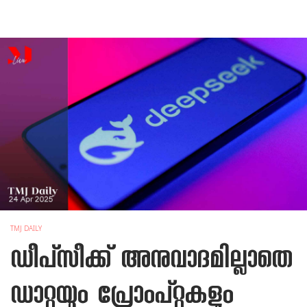
TMJ DAILY
ഡീപ്‌സീക്ക് അനുവാദമില്ലാതെ
ഡാറ്റയും പ്രോംപ്റ്റുകളും