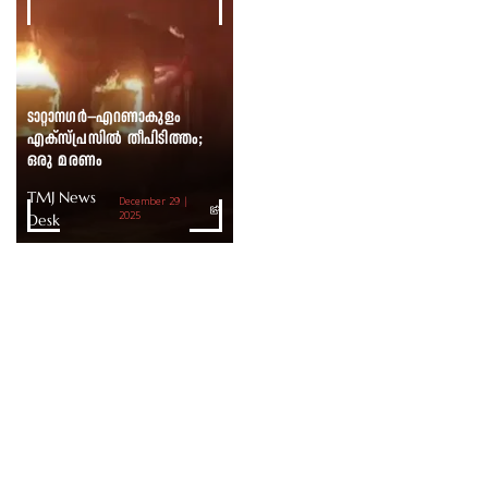
ടാറ്റാനഗർ–എറണാകുളം
എക്സ്പ്രസിൽ തീപിടിത്തം;
ഒരു മരണം
TMJ News
December 29 |
Desk
2025