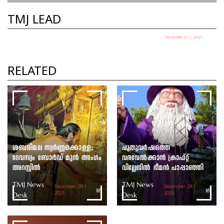
TMJ LEAD
December 27 | 2025
പഞ്ചായത്ത് അധ്യക്ഷ
തെരഞ്ഞെടുപ്പ് ഇന്ന്
RELATED
TMJ News Desk
ശബരിമല സ്വർണ്ണക്കൊള്ള;
പുതുവർഷത്തെ
ദേവസ്വം ബോർഡ് മുൻ അംഗം
വരവേൽക്കാൻ ക്രാഫ്റ്റ്
അറസ്റ്റിൽ
വില്ലേജിൽ ഭീമൻ പാപ്പാഞ്ഞി
TMJ News
TMJ News
December 29 |
December 29 |
Desk
2025
Desk
2025