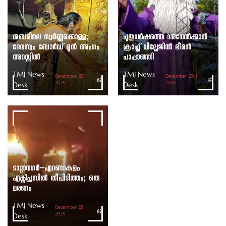
ശബരിമല സ്വർണ്ണക്കൊള്ള;
പുതുവർഷത്തെ വരവേൽക്കാൻ
ദേവസ്വം ബോർഡ് മുൻ അംഗം
ക്രാഫ്റ്റ് വില്ലേജിൽ ഭീമൻ
അറസ്റ്റിൽ
പാപ്പാഞ്ഞി
TMJ News
TMJ News
December 29 |
December 29 |
Desk
2025
Desk
2025
ടാറ്റാനഗർ–എറണാകുളം
എക്സ്പ്രസിൽ തീപിടിത്തം; ഒരു
മരണം
TMJ News
December 29 |
Desk
2025