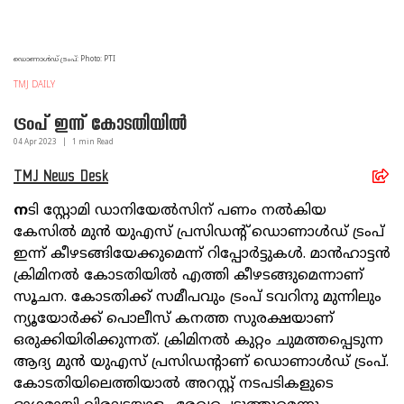
ഡൊണാൾഡ് ട്രംപ്: Photo: PTI
TMJ DAILY
ട്രംപ് ഇന്ന് കോടതിയിൽ
04 Apr
2023
|
1
min Read
TMJ News Desk
ന
ടി സ്റ്റോമി ഡാനിയേൽസിന് പണം നൽകിയ
കേസിൽ മുൻ യുഎസ് പ്രസിഡന്റ് ഡൊണാൾഡ് ട്രംപ്
ഇന്ന് കീഴടങ്ങിയേക്കുമെന്ന് റിപ്പോർട്ടുകൾ. മാൻഹാട്ടൻ
ക്രിമിനൽ കോടതിയിൽ എത്തി കീഴടങ്ങുമെന്നാണ്
സൂചന. കോടതിക്ക് സമീപവും ട്രംപ് ടവറിനു മുന്നിലും
ന്യൂയോർക്ക് പൊലീസ് കനത്ത സുരക്ഷയാണ്
ഒരുക്കിയിരിക്കുന്നത്. ക്രിമിനൽ കുറ്റം ചുമത്തപ്പെടുന്ന
ആദ്യ മുൻ യുഎസ് പ്രസിഡന്റാണ് ഡൊണാൾഡ് ട്രംപ്.
കോടതിയിലെത്തിയാൽ അറസ്റ്റ് നടപടികളുടെ