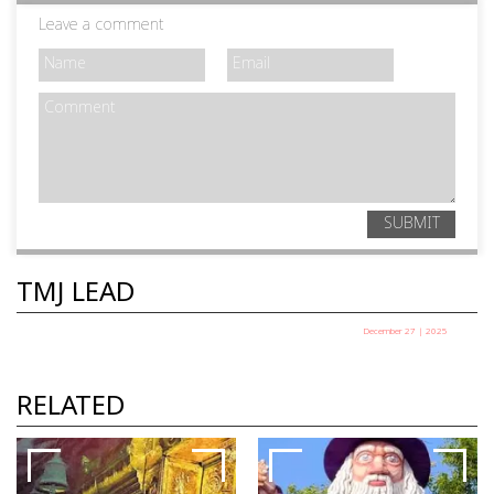
Leave a comment
SUBMIT
TMJ LEAD
December 27 | 2025
പഞ്ചായത്ത് അധ്യക്ഷ തെരഞ്ഞെടുപ്പ് ഇന്ന്
TMJ News Desk
RELATED