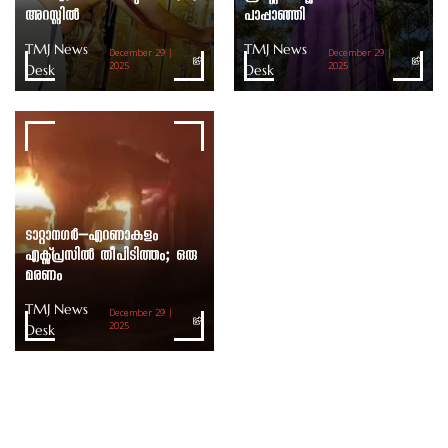
അറസ്റ്റിൽ
പാപ്പാഞ്ഞി
TMJ News
TMJ News
December 29 |
December 29 |
Desk
2025
Desk
2025
ടാറ്റാനഗർ–എറണാകുളം
എക്സ്പ്രസിൽ തീപിടിത്തം; ഒരു
മരണം
TMJ News
December 29 |
Desk
2025