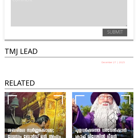
SUBMIT
TMJ LEAD
December 27 | 2025
പഞ്ചായത്ത് അധ്യക്ഷ തെരഞ്ഞെടുപ്പ് ഇന്ന്
TMJ News Desk
RELATED
ശബരിമല സ്വർണ്ണക്കൊള്ള;
പുതുവർഷത്തെ വരവേൽക്കാൻ
ദേവസ്വം ബോർഡ് മുൻ അംഗം
ക്രാഫ്റ്റ് വില്ലേജിൽ ഭീമൻ