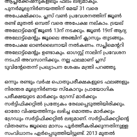
ആപ്ലിക്കേഷനുകളിലും ഫലം ലഭ്യമാകും.
പുനർമൂല്യനിർണയത്തിന് മേയ് 31 വരെ
അപേക്ഷിക്കാം. പ്ലസ് വൺ പ്രവേശനത്തിന് ജൂൺ
രണ്ട് മുതൽ ഒമ്പത് വരെ അപേക്ഷ നല്കാം. ട്രയല്
അലോട്ട്‌മെന്റ് ജൂൺ 13ന് നടക്കും. ജൂൺ 19ന് ആദ്യ
അലോട്ട്‌മെന്റും ജൂലൈ അഞ്ചിന് ക്ലാസും തുടങ്ങും.
അപേക്ഷ ഓൺലൈനായി നൽകണം. സപ്ലിമെന്ററി
അലോട്ട്‌മെന്റും ഉണ്ടാകും. ഓഗസ്റ്റ് നാലിന് പ്രവേശന
നടപടി അവസാനിക്കും. നല്ല ഫലമാണ് പ്ലസ്
ടുവിന്റേതെന്ന് പ്രഖ്യാപന ശേഷം മന്ത്രി പറഞ്ഞു.
ഒന്നും രണ്ടും വർഷ പൊതുപരീക്ഷകളുടെ ഫലങ്ങളും
നിരന്തര മൂല്യനിർണയ സ്‌കോറും പ്രായോഗിക
പരീക്ഷയുടെ മാർക്കും ഗ്രേസ് മാർക്കും
സർട്ടിഫിക്കറ്റിൽ പ്രത്യേകം രേഖപ്പെടുത്തിയിരിക്കും.
ഓരോ വിഷയത്തിനും ലഭിച്ച മൊത്തം മാർക്കും
ഗ്രേഡും സർട്ടിഫിക്കറ്റിൽ ലഭ്യമാണ്. സർട്ടിഫിക്കറ്റിന്റെ
വിതരണം ജൂലൈ മാസം പൂർത്തീകരിക്കുന്നതിനുള്ള
സംവിധാനം ഏർപ്പെടുത്തിയിട്ടുണ്ട്. 2013 മുതൽ