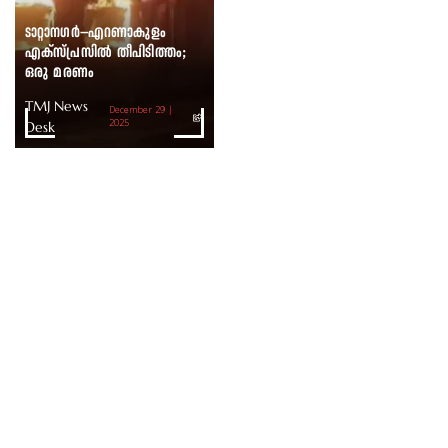
ടാറ്റാനഗർ–എറണാകുളം
എക്സ്പ്രസിൽ തീപിടിത്തം;
ഒരു മരണം
TMJ News
December 29 |
Desk
2025