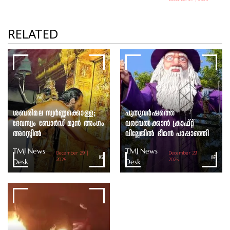
December 27 | 2025
പഞ്ചായത്ത് അധ്യക്ഷ
തെരഞ്ഞെടുപ്പ് ഇന്ന്
RELATED
TMJ News Desk
ശബരിമല സ്വർണ്ണക്കൊള്ള;
പുതുവർഷത്തെ
ദേവസ്വം ബോർഡ് മുൻ അംഗം
വരവേൽക്കാൻ ക്രാഫ്റ്റ്
അറസ്റ്റിൽ
വില്ലേജിൽ ഭീമൻ പാപ്പാഞ്ഞി
TMJ News
TMJ News
December 29 |
December 29 |
Desk
2025
Desk
2025