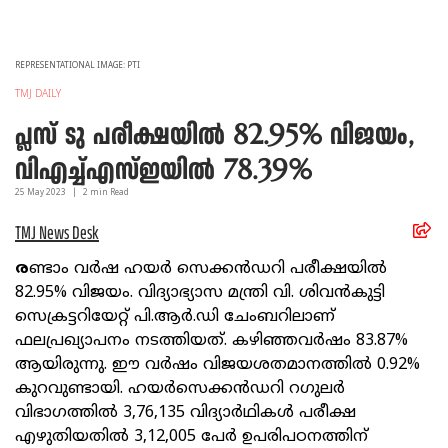
REPRESENTATIONAL IMAGE: PTI
TMJ DAILY
പ്ലസ് ടു പരീക്ഷയിൽ 82.95% വിജയം,
വിഎച്ച്എസ്ഇയിൽ 78.39%
25 May
2023
|
2
min Read
TMJ News Desk
ര
ണ്ടാം വർഷ ഹയർ സെക്കൻഡറി പരീക്ഷയിൽ
82.95% വിജയം. വിദ്യാഭ്യാസ മന്ത്രി വി. ശിവൻകുട്ടി
സെക്രട്ടറിയേറ്റ് പി.ആർ.ഡി ചേംബറിലാണ്
ഫലപ്രഖ്യാപനം നടത്തിയത്. കഴിഞ്ഞവർഷം 83.87%
ആയിരുന്നു. ഈ വർഷം വിജയശതമാനത്തിൽ 0.92%
കുറവുണ്ടായി. ഹയർസെക്കൻഡറി റഗുലർ
വിഭാഗത്തിൽ 3,76,135 വിദ്യാർഥികൾ പരീക്ഷ
എഴുതിയതിൽ 3,12,005 പേർ ഉപരിപഠനത്തിന്