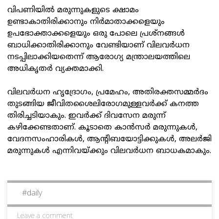
വിപണിയിൽ മരുന്നുകളുടെ ക്ഷാമം
ഉണ്ടാകാതിരിക്കാനും നിർമാതാക്കളെയും
ഉപഭോക്താക്കളെയും ഒരു പോലെ പ്രശ്‌നങ്ങൾ
ബാധിക്കാതിരിക്കാനും വേണ്ടിയാണ് വിലവർധന
നടപ്പിലാക്കിയതെന്ന് ആരോഗ്യ മന്ത്രാലയത്തിലെ
അധികൃതർ വ്യക്തമാക്കി.
വിലവർധന ഹൃദ്രോഗം, പ്രമേഹം, അതിരക്തസമ്മർദം
തുടങ്ങിയ ജീവിതശൈലിരോഗമുള്ളവർക്ക് കനത്ത
തിരിച്ചടിയാകും. ഇവർക്ക് ദിവസേന മരുന്ന്
കഴിക്കേണ്ടതാണ്. കൂടാതെ കാൻസർ മരുന്നുകൾ,
വേദനസംഹാരികൾ, ആന്റിബയോട്ടിക്കുകൾ, അലർജി
മരുന്നുകൾ എന്നിവയ്ക്കും വിലവർധന ബാധകമാകും.
#
daily
Leave a comment