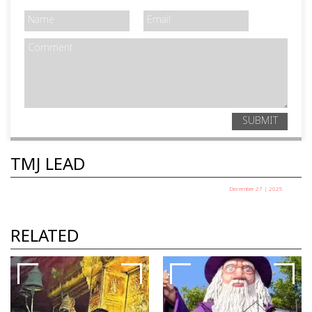
SUBMIT
TMJ LEAD
December 27 | 2025
പഞ്ചായത്ത് അധ്യക്ഷ തെരഞ്ഞെടുപ്പ് ഇന്ന്
TMJ News Desk
RELATED