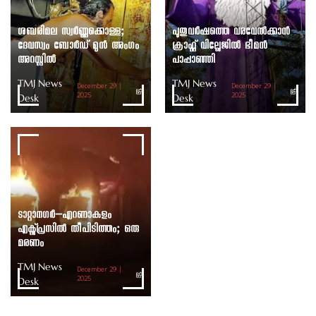
ശബരിമല സ്വർണ്ണക്കൊള്ള;
പുതുവർഷത്തെ വരവേൽക്കാൻ
ദേവസ്വം ബോർഡ് മുൻ അംഗം
ക്രാഫ്റ്റ് വില്ലേജിൽ ഭീമൻ
അറസ്റ്റിൽ
പാപ്പാഞ്ഞി
TMJ News
TMJ News
December 29 |
December 29 |
Desk
2025
Desk
2025
ടാറ്റാനഗർ–എറണാകുളം
എക്സ്പ്രസിൽ തീപിടിത്തം; ഒരു
മരണം
TMJ News
December 29 |
Desk
2025