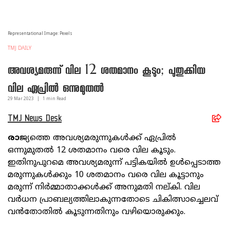
Representational Image: Pexels
TMJ DAILY
അവശ്യമരുന്ന് വില 12 ശതമാനം കൂടും; പുതുക്കിയ
വില ഏപ്രിൽ ഒന്നുമുതൽ
29 Mar
2023
|
1
min Read
TMJ News Desk
രാ
ജ്യത്തെ അവശ്യമരുന്നുകൾക്ക് ഏപ്രിൽ
ഒന്നുമുതൽ 12 ശതമാനം വരെ വില കൂടും.
ഇതിനുപുറമെ അവശ്യമരുന്ന് പട്ടികയിൽ ഉൾപ്പെടാത്ത
മരുന്നുകൾക്കും 10 ശതമാനം വരെ വില കൂട്ടാനും
മരുന്ന് നിർമ്മാതാക്കൾക്ക് അനുമതി നല്കി. വില
വർധന പ്രാബല്യത്തിലാകുന്നതോടെ ചികിത്സാച്ചെലവ്
വൻതോതിൽ കൂടുന്നതിനും വഴിയൊരുക്കും.