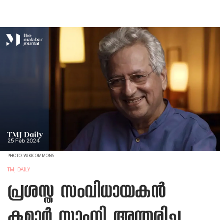
PHOTO: WIKICOMMONS
TMJ DAILY
പ്രശസ്ത സംവിധായകന്‍
കുമാര്‍ സാഹ്നി അന്തരിച്ചു