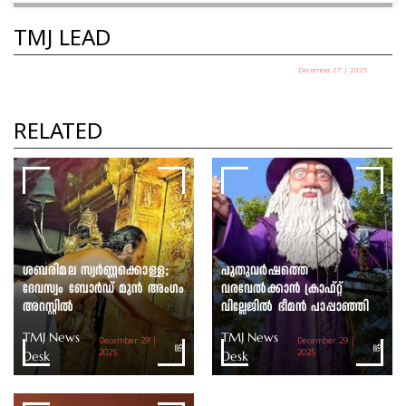
TMJ LEAD
December 27 | 2025
പഞ്ചായത്ത് അധ്യക്ഷ
തെരഞ്ഞെടുപ്പ് ഇന്ന്
RELATED
TMJ News Desk
ശബരിമല സ്വർണ്ണക്കൊള്ള;
പുതുവർഷത്തെ
ദേവസ്വം ബോർഡ് മുൻ അംഗം
വരവേൽക്കാൻ ക്രാഫ്റ്റ്
അറസ്റ്റിൽ
വില്ലേജിൽ ഭീമൻ പാപ്പാഞ്ഞി
TMJ News
TMJ News
December 29 |
December 29 |
Desk
2025
Desk
2025