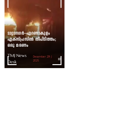
ടാറ്റാനഗർ–എറണാകുളം
എക്സ്പ്രസിൽ തീപിടിത്തം;
ഒരു മരണം
TMJ News
December 29 |
Desk
2025