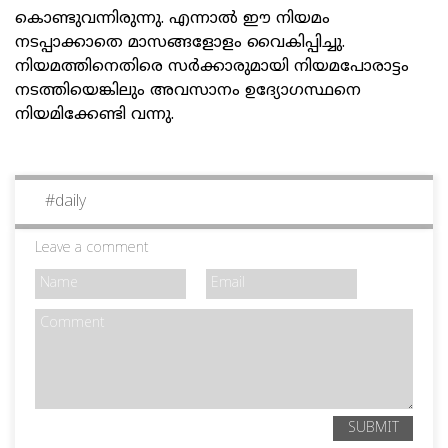
കൊണ്ടുവന്നിരുന്നു. എന്നാൽ ഈ നിയമം
നടപ്പാക്കാതെ മാസങ്ങളോളം വൈകിപ്പിച്ചു.
നിയമത്തിനെതിരെ സർക്കാരുമായി നിയമപോരാട്ടം
നടത്തിയെങ്കിലും അവസാനം ഉദ്യോഗസ്ഥനെ
നിയമിക്കേണ്ടി വന്നു.
#
daily
Leave a comment
SUBMIT