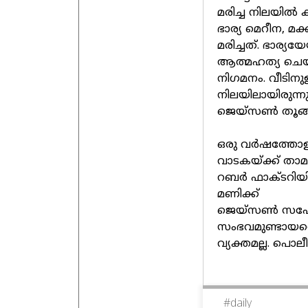
മരിച്ച നിലയില്‍ 
ഭാര്യ മെറീന, മ
മരിച്ചത്. ഭാര്യ
ആത്മഹത്യ ചെയ്
നിഗമനം. വീടിനുള്
നിലയിലായിരുന്
ജെയ്സണ്‍ തൂങ്ങി
ഒരു വര്‍ഷത്തോ
വാടകയ്ക്ക് താ
റബര്‍ ഫാക്ടറി
മണിക്ക്
ജെയ്‌സണ്‍ സഹ
സംഭവമുണ്ടായതെന്
വ്യക്തമല്ല. പ
#
daily