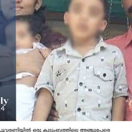
ാ പൂവരണിയില്‍ ഒരു കുടുംബത്തിലെ അഞ്ചുപേരെ