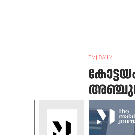
TMJ DAILY
കോട്ടയ
അഞ്ചുപേ