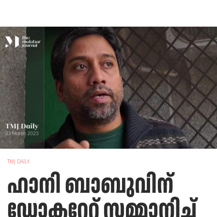
TMJ DAILY
ഹാനി ബാബുവിന്
ഡോക്ടറേറ്റ് സമ്മാനിച്ച്