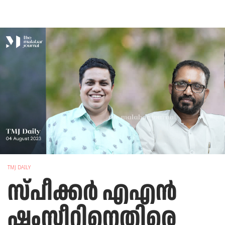
TMJ DAILY
സ്പീക്കര്‍ എഎന്‍
ഷംസീറിനെതിരെ