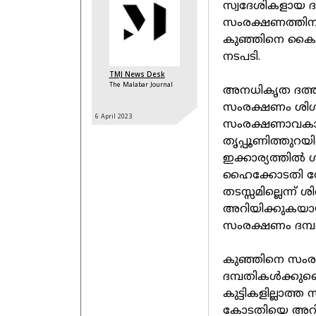
സ്വദേശികളായ ദമ
സംരക്ഷണത്തിനാ
കുഞ്ഞിനെ കൈമ
നടപടി.
TMJ News Desk
The Malabar Journal
അനധികൃത ദത്ത്
സംരക്ഷണം ശിശുക്
6 April
2023
സംരക്ഷണാവകാശം
തൃപ്പൂണിത്തുറയ
ഇക്കാര്യത്തില
ഹൈക്കോടതി തേടി
തടസ്സമില്ലെന്ന
അറിയിക്കുകയായിര
സംരക്ഷണം ദമ്പത
കുഞ്ഞിനെ സംരക്
ദമ്പതികള്‍ക്കുണ്
കുട്ടികളില്ലാത്
കോടതിയെ അറിയി