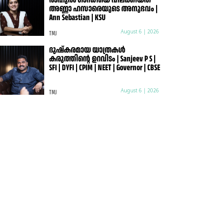
അണ്ണാ ഹസാരെയുടെ അനുഭവം |
Ann Sebastian | KSU
TMJ
August 6 | 2026
ദുഷ്കരമായ യാത്രകൾ
കരുത്തിന്റെ ഉറവിടം | Sanjeev P S |
SFI | DYFI | CPIM | NEET | Governor | CBSE
TMJ
August 6 | 2026