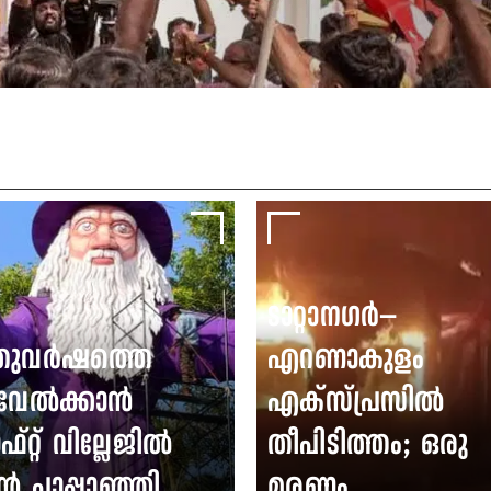
ടാറ്റാനഗർ–
തുവർഷത്തെ
എറണാകുളം
വേൽക്കാൻ
എക്സ്പ്രസിൽ
ഫ്റ്റ് വില്ലേജിൽ
തീപിടിത്തം; ഒരു
ൻ പാപ്പാഞ്ഞി
മരണം