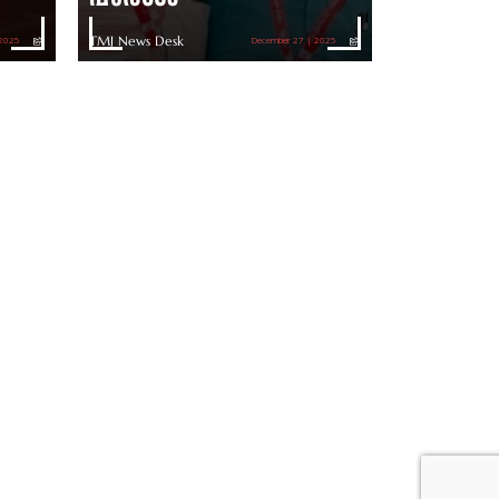
TMJ News Desk
 2025
December 27 | 2025