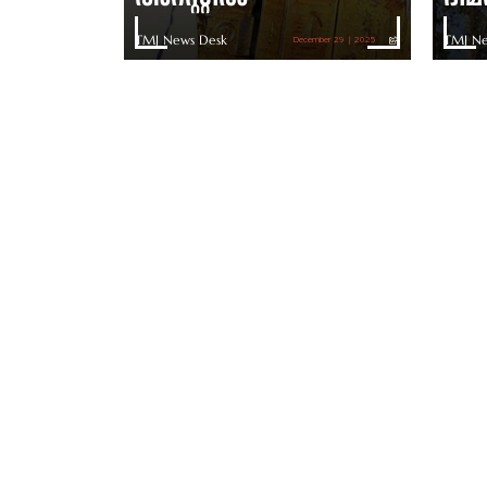
TMJ News Desk
TMJ Ne
December 29 | 2025