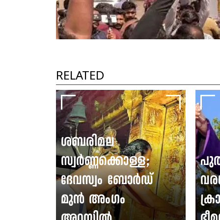
RELATED
ശബരിമല
സ്വർണ്ണക്കൊള്ള;
പു
ദേവസ്വം ബോർഡ്
വര
മുൻ അംഗം
ക്രാ
അറസ്റ്റിൽ
ഭീമ