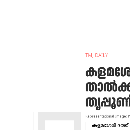
TMJ DAILY
കളമശേര
താല്‍ക
തൃപ്പൂണ
Representational Image: P
ക
ളമശേരി ദത്ത്