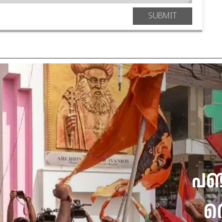
SUBMIT
പഞ
തെ