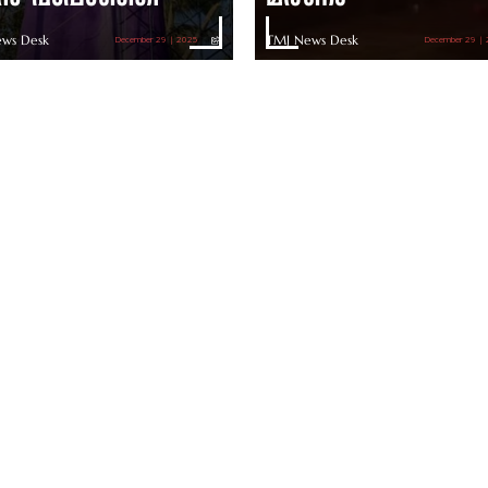
ws Desk
TMJ News Desk
December 29 | 2025
December 29 |