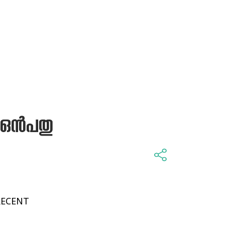
 ഒൻപതു
RECENT