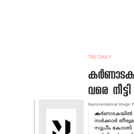
TMJ DAILY
കർണാടക മ
വരെ നീട്ടി
Representational Image: P
ക
ർണാടകയിൽ ന
സർക്കാർ തീരുമാ
സുപ്രീം കോടതി