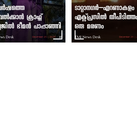
ുവർഷത്തെ
ടാറ്റാനഗർ–എറണാകുളം
ൽക്കാൻ ക്രാഫ്റ്റ്
എക്സ്പ്രസിൽ തീപിടിത്ത
ലേജിൽ ഭീമൻ പാപ്പാഞ്ഞി
ഒരു മരണം
ws Desk
TMJ News Desk
December 29 | 2025
December 29 |