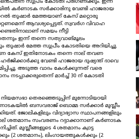
ൻപതിന് സുപ്രീം കോടതി പരിഗണിക്കും. ഇന്ന്
ിയിൽ കർണാടക സർക്കാരിനു വേണ്ടി ഹാജരായ
റൽ തുഷാർ മേത്തയാണ് കേസ് മറ്റൊരു
റ്റണമെന്ന് ആവശ്യപ്പെട്ടത്. സ്വവർഗ വിവാഹ
േണ്ടതിനാലാണ് സമയം നീട്ടി
െന്നും ഇന്ന് തന്നെ സത്യവാങ്മൂലം
്നും തുഷാർ മേത്ത സുപ്രീം കോടതിയെ അറിയിച്ചു.
ണ കേസ് ഇതിനോടകം തന്നെ നാല് തവണ
് ഹർജിക്കാർക്കു വേണ്ടി ഹാജരായ ദുഷ്യന്ത് ദാവെ
പിച്ചു. അടുത്ത വാദം കേൾക്കുന്നത് വരെ
ം നടപ്പാക്കരുതെന്ന് മാർച്ച് 30 ന് കോടതി
യമസഭാ തെരഞ്ഞെടുപ്പിന് മുന്നോടിയായി
ർണാടകയിൽ ബസവരാജ് ബൊമ്മ സർക്കാർ മുസ്ലീം
കിയത്. ജോലികളിലും വിദ്യാഭ്യാസ സ്ഥാപനങ്ങളിലും
ന നാല് ശതമാനം സംവരണം റദ്ദാക്കാനാണ് കർണാടക
ിച്ചിത്. മുസ്ലീങ്ങളുടെ 4 ശതമാനം ക്വാട്ട
ും (2 ശതമാനം), ലിംഗായത്തുകൾക്കും (2