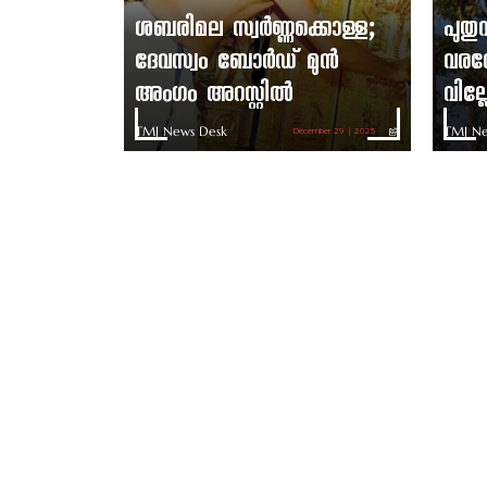
ശബരിമല സ്വർണ്ണക്കൊള്ള;
പുത
ദേവസ്വം ബോർഡ് മുൻ
വരവേ
അംഗം അറസ്റ്റിൽ
വില്
TMJ News Desk
TMJ Ne
December 29 | 2025