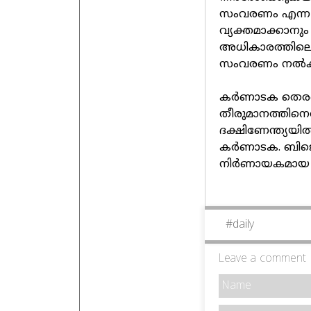
സംവരണം എന്ന 
വ്യക്തമാക്കാനു
അധികാരത്തിലെത
സംവരണം നൽക
കർണാടക തെരഞ്ഞ
തീരുമാനത്തിനെ
ദക്ഷിണേന്ത്യയ
കർണാടക. ബിജെ
നിർണായകമായ തെര
#
daily
Leave a comment