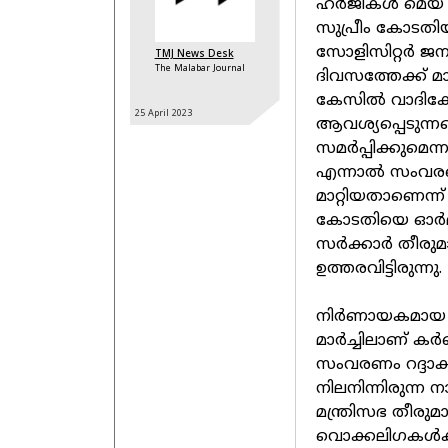
ഹർജികൾ മെയ് ഒ
സുപ്രീം കോടത
സോളിസിറ്റർ ജന
TMJ News Desk
The Malabar Journal
ദിവസത്തേക്ക് മാ
കേസിൽ വാദിക്ക
25 April
2023
ആവശ്യപ്പെടുന്നത
സമർപ്പിക്കുമെന
എന്നാൽ സംവര
മാറ്റിയതാണെന്ന
കോടതിയെ ഓർമിപ്
സർക്കാർ തീരുമാന
ഉത്തരവിട്ടിരുന്നു.
നിർണായകമായ നി
മാർച്ചിലാണ് ക
സംവരണം റദ്ദാക്
നിലനിന്നിരുന്
മന്ത്രിസഭ തീരുമാന
വൊക്കലിഗകൾക്ക