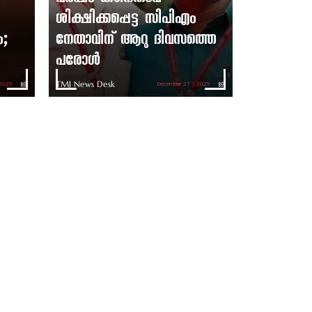
ശിക്ഷിക്കപ്പെട്ട സിപിഎം
ം;
നേതാവിന് ആറു ദിവസത്തെ
പരോൾ
TMJ News Desk
 2025
December 27 | 2025