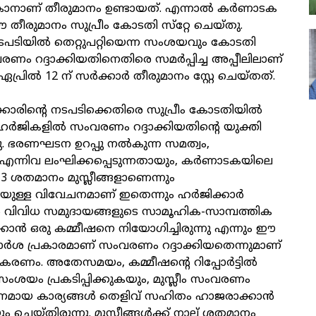
നാണ് തീരുമാനം ഉണ്ടായത്. എന്നാൽ കർണാടക
 തീരുമാനം സുപ്രീം കോടതി സ്‌റ്റേ ചെയ്തു.
നടപടിയിൽ തെറ്റുപറ്റിയെന്ന സംശയവും കോടതി
 സംവരണം റദ്ദാക്കിയതിനെതിരെ സമർപ്പിച്ച അപ്പീലിലാണ്
ഏപ്രിൽ 12 ന് സർക്കാർ തീരുമാനം സ്റ്റേ ചെയ്തത്.
രിന്റെ നടപടിക്കെതിരെ സുപ്രീം കോടതിയിൽ
്ട ഹർജികളിൽ സംവരണം റദ്ദാക്കിയതിന്റെ യുക്തി
്നു. ഭരണഘടന ഉറപ്പു നൽകുന്ന സമത്വം,
ന്നിവ ലംഘിക്കപ്പെടുന്നതായും, കർണാടകയിലെ
 ശതമാനം മുസ്ലീങ്ങളാണെന്നും
ുള്ള വിവേചനമാണ് ഇതെന്നും ഹർജിക്കാർ
ാൽ വിവിധ സമുദായങ്ങളുടെ സാമൂഹിക-സാമ്പത്തിക
കാൻ ഒരു കമ്മീഷനെ നിയോഗിച്ചിരുന്നു എന്നും ഈ
പാർശ പ്രകാരമാണ് സംവരണം റദ്ദാക്കിയതെന്നുമാണ്
ീകരണം. അതേസമയം, കമ്മീഷന്റെ റിപ്പോർട്ടിൽ
ംശയം പ്രകടിപ്പിക്കുകയും, മുസ്ലീം സംവരണം
രണമായ കാര്യങ്ങൾ തെളിവ് സഹിതം ഹാജരാക്കാൻ
ം ചെയ്തിരുന്നു. മുസ്ലീങ്ങൾക്ക് നാല് ശതമാനം