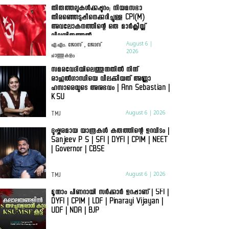
തിരുത്തലുകൾക്കപ്പുറം; നിയമസഭാ
തിരഞ്ഞെടുപ്പിനെക്കുറിച്ചുള്ള CPI(M)
അവലോകനത്തിന്റെ ഒരു മാർക്സിസ്റ്റ്
വിലയിരുത്തൽ
August 6 |
എ.എം. ജോസ് , ജോസ്
2026
ചാത്തുകുളം
സമരവേദിയിലെത്തുന്നതിൽ നിന്ന്
രാഹുൽഗാന്ധിയെ വിലക്കിയത് അണ്ണാ
ഹസാരെയുടെ അനുഭവം | Ann Sebastian |
KSU
August 6 | 2026
TMJ
ദുഷ്കരമായ യാത്രകൾ കരുത്തിന്റെ ഉറവിടം |
Sanjeev P S | SFI | DYFI | CPIM | NEET
| Governor | CBSE
August 6 | 2026
TMJ
മൂന്നാം പിണറായി സർക്കാർ ഉറപ്പാണ് | SFI |
DYFI | CPIM | LDF | Pinarayi Vijayan |
UDF | NDA | BJP