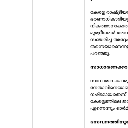
കേരള രാഷ്ട്രീ
ഭരണാധികാരിയുമ
നികത്താനാകാത്ത
മുരളീധരന്‍ അനു
സഞ്ചരിച്ച അദ്ദ
തന്നെയാണെന്നു
പറഞ്ഞു.
സാധാരണക്കാ
സാധാരണക്കാരുട
നേതാവിനെയാണ് 
നഷ്ടമായതെന്ന് ക
കേരളത്തിലെ ജന
എന്നെന്നും ഓര്‍മി
സേവനത്തിനുവേണ