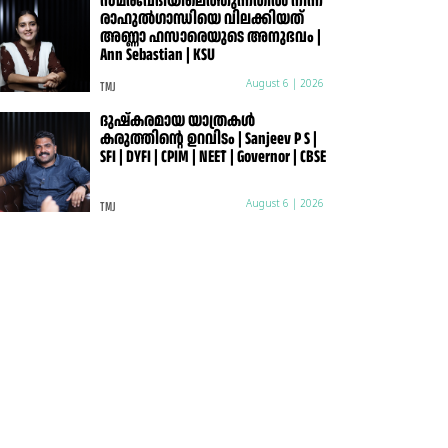
സമരവേദിയിലെത്തുന്നതിൽ നിന്ന്
രാഹുൽഗാന്ധിയെ വിലക്കിയത്
അണ്ണാ ഹസാരെയുടെ അനുഭവം |
Ann Sebastian | KSU
TMJ
August 6 | 2026
ദുഷ്കരമായ യാത്രകൾ
കരുത്തിന്റെ ഉറവിടം | Sanjeev P S |
SFI | DYFI | CPIM | NEET | Governor | CBSE
TMJ
August 6 | 2026