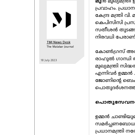
മു
ന്‍ മുഖ്യമന്ത
പ്രവാഹം. പ്രധാനമ
കേന്ദ്ര മന്ത്രി വ
കെപിസിസി പ്രസി
സതീശന്‍ തുടങ്
നിരവധി പേരാണ്
TMJ News Desk
The Malabar Journal
കോണ്‍ഗ്രസ് അധ്യ
രാഹുല്‍ ഗാന്ധി
18 July
2023
മുഖ്യമന്ത്രി സിദ്ധ
എന്നിവര്‍ ഉമ്മന്‍ ച
ജോണിന്റെ ബെം
പൊതുദര്‍ശനത്തിന
പൊതുസേവനത്തി
ഉമ്മന്‍ ചാണ്ടി
സമര്‍പ്പണബോധ
പ്രധാനമന്ത്രി ന