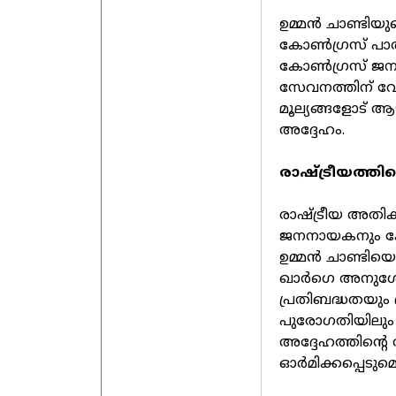
ഉമ്മന്‍ ചാണ്ടി
കോണ്‍ഗ്രസ് പാര്‍
കോണ്‍ഗ്രസ് ജനറല്‍
സേവനത്തിന് വേണ്
മൂല്യങ്ങളോട് ആ
അദ്ദേഹം.
രാഷ്ട്രീയത്തി
രാഷ്ട്രീയ അതികാ
ജനനായകനും കോണ്
ഉമ്മന്‍ ചാണ്ടിയെ
ഖാര്‍ഗെ അനുശോ
പ്രതിബദ്ധതയും 
പുരോഗതിയിലും ദേ
അദ്ദേഹത്തിന്റ
ഓര്‍മിക്കപ്പെടുമെന്