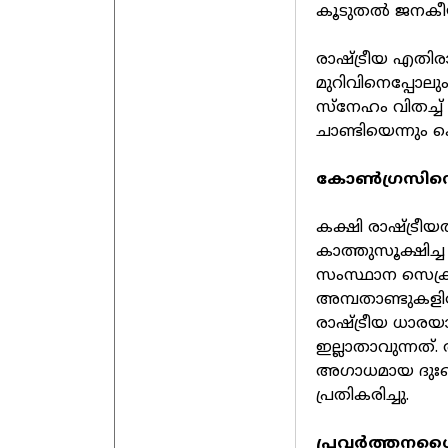
കൂടുതല്‍ ജനകീ
രാഷ്ട്രീയ എതിരാ
മുറിവിനെപ്പോല
സ്‌നേഹം വിതച്ച
ചാണ്ടിയെന്നും ക
കോണ്‍ഗ്രസിന്റ
കക്ഷി രാഷ്ട്ര
കാത്തുസൂക്ഷിച്ച
സംസ്ഥാന സെക്രട്
അമ്പതാണ്ടുകളി
രാഷ്ട്രീയ ധാര
ഇല്ലാതാവുന്നത്. 
അഗാധമായ ദുഃഖത
പ്രതികരിച്ചു.
പ്രവര്‍ത്തനശ