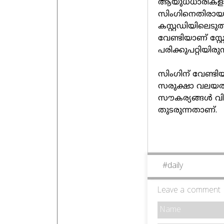
ആയുധധാരികളായ
സിംഗിനെതിരായ
കസ്റ്റഡിയിലെടു
വേണ്ടിയാണ് സ്റ്റ
പരിക്കുപറ്റിയിരുന്
സിംഗിന് വേണ്ടി
സരുക്ഷാ വലയത്ത
സൗകര്യങ്ങള്‍ വിച
തുടരുന്നതാണ്.
#
daily
Leave a comment