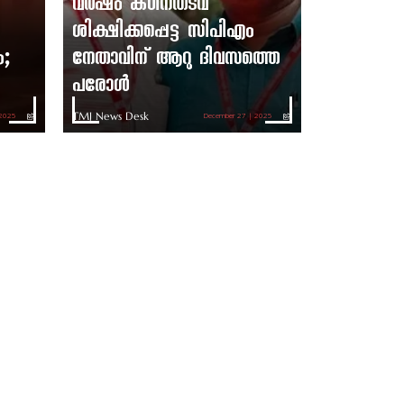
വർഷം കഠിനതടവ്
ശിക്ഷിക്കപ്പെട്ട സിപിഎം
ം;
നേതാവിന് ആറു ദിവസത്തെ
പരോൾ
TMJ News Desk
 2025
December 27 | 2025