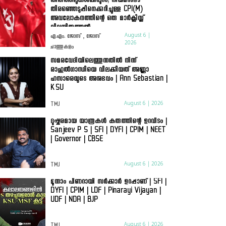
തിരുത്തലുകൾക്കപ്പുറം; നിയമസഭാ
തിരഞ്ഞെടുപ്പിനെക്കുറിച്ചുള്ള CPI(M)
അവലോകനത്തിന്റെ ഒരു മാർക്സിസ്റ്റ്
വിലയിരുത്തൽ
August 6 |
എ.എം. ജോസ് , ജോസ്
2026
ചാത്തുകുളം
സമരവേദിയിലെത്തുന്നതിൽ നിന്ന്
രാഹുൽഗാന്ധിയെ വിലക്കിയത് അണ്ണാ
ഹസാരെയുടെ അനുഭവം | Ann Sebastian |
KSU
August 6 | 2026
TMJ
ദുഷ്കരമായ യാത്രകൾ കരുത്തിന്റെ ഉറവിടം |
Sanjeev P S | SFI | DYFI | CPIM | NEET
| Governor | CBSE
August 6 | 2026
TMJ
മൂന്നാം പിണറായി സർക്കാർ ഉറപ്പാണ് | SFI |
DYFI | CPIM | LDF | Pinarayi Vijayan |
UDF | NDA | BJP
August 6 | 2026