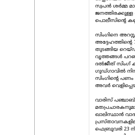
സ്വപന്‍ ശര്‍മ്മ
ജനത്തിരക്കുള്ള ഒ
പൊലീസിന്റെ കണ്ണ
സിംഗിനെ അറസ്റ്റു
അദ്ദേഹത്തിന്റ
തുടങ്ങിയ റെയ്ഡ
വൃത്തങ്ങള്‍ പ
ദല്‍ജീത് സിംഗ്
ഗുഡ്ഗാവില്‍ നിന
സിംഗിന്റെ പണം
അവര്‍ വെളിപ്പെടു
വാരിസ് പഞ്ചാബ്
മതപ്രചാരകനുമായ
ഖാലിസ്ഥാന്‍ വാദ
പ്രസ്താവനകളില
ഫെബ്രുവരി 23 ന