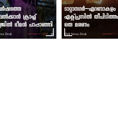
ുവർഷത്തെ
ടാറ്റാനഗർ–എറണാകുളം
ൽക്കാൻ ക്രാഫ്റ്റ്
എക്സ്പ്രസിൽ തീപിടിത്ത
ലേജിൽ ഭീമൻ പാപ്പാഞ്ഞി
ഒരു മരണം
ws Desk
TMJ News Desk
December 29 | 2025
December 29 |