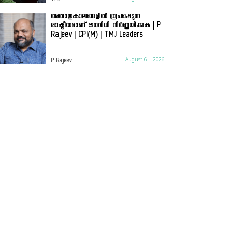
TMJ
അതാതുകാലങ്ങളിൽ രൂപപ്പെടുന്ന
രാഷ്ട്രീയമാണ് ജനവിധി നിർണ്ണയിക്കുക | P
Rajeev | CPI(M) | TMJ Leaders
August 6 | 2026
P Rajeev