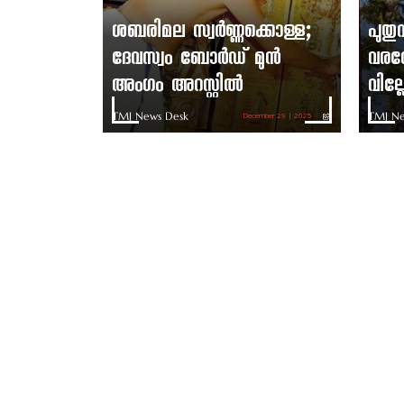
ശബരിമല സ്വർണ്ണക്കൊള്ള;
പുത
ദേവസ്വം ബോർഡ് മുൻ
വരവേ
അംഗം അറസ്റ്റിൽ
വില്
TMJ News Desk
TMJ Ne
December 29 | 2025