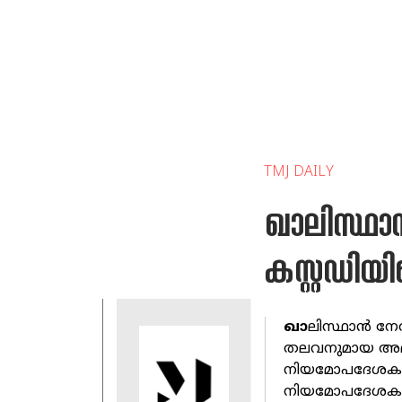
TMJ DAILY
ഖാലിസ്ഥാ
കസ്റ്റഡിയ
ഖാ
ലിസ്ഥാന്‍ ന
തലവനുമായ അമൃത
നിയമോപദേശകന്
നിയമോപദേശകന്