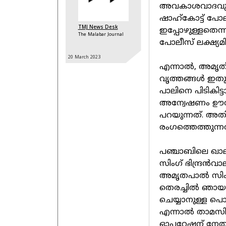
അവകാശവാദവുമായ
ഷാഹ്‌കോട്ട് പോല
TMJ News Desk
ഇപ്പോഴുള്ളതെന്ന
The Malabar Journal
പോലീസ് ലക്ഷ്യമി
20 March
2023
എന്നാല്‍, അമൃത്
വൃത്തങ്ങള്‍ ഇതു
പാലിനെ പിടികിട്ടാ
അന്വേഷണം ഊര്‍ജ്ജ
പറയുന്നത്. അ
രംഗത്തെത്തുന്നത
പഞ്ചാബിലെ ഖാല
സിംഗ് ഭിന്ദ്രന്
അമൃതപാല്‍ സിംഗ
തെരച്ചില്‍ ഞായറാ
ചെയ്യാനുള്ള പൊല
എന്നാല്‍ താമസ
ഓപ്പറേഷന് നേതൃ