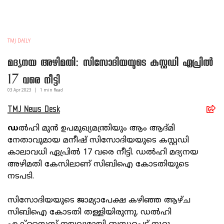
TMJ DAILY
മദ്യനയ അഴിമതി: സിസോദിയയുടെ കസ്റ്റഡി ഏപ്രില്‍
17 വരെ നീട്ടി
03 Apr
2023
|
1
min Read
TMJ News Desk
ഡ
ല്‍ഹി മുന്‍ ഉപമുഖ്യമന്ത്രിയും ആം ആദ്മി
നേതാവുമായ മനീഷ് സിസോദിയയുടെ കസ്റ്റഡി
കാലാവധി ഏപ്രില്‍ 17 വരെ നീട്ടി. ഡല്‍ഹി മദ്യനയ
അഴിമതി കേസിലാണ് സിബിഐ കോടതിയുടെ
നടപടി.
സിസോദിയയുടെ ജാമ്യാപേക്ഷ കഴിഞ്ഞ ആഴ്ച
സിബിഐ കോടതി തള്ളിയിരുന്നു. ഡല്‍ഹി