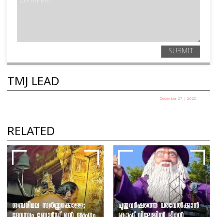
SUBMIT
TMJ LEAD
December 27 | 2025
പഞ്ചായത്ത് അധ്യക്ഷ തെരഞ്ഞെടുപ്പ് ഇന്ന്
TMJ News Desk
RELATED
ശബരിമല സ്വർണ്ണക്കൊള്ള;
പുതുവർഷത്തെ വരവേൽക്കാൻ
ദേവസ്വം ബോർഡ് മുൻ അംഗം
ക്രാഫ്റ്റ് വില്ലേജിൽ ഭീമൻ