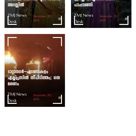
അറസ്റ്റിൽ
പാപ്പാഞ്ഞി
TMJ News
TMJ News
December 29 |
December 29 |
Desk
2025
Desk
2025
ടാറ്റാനഗർ–എറണാകുളം
എക്സ്പ്രസിൽ തീപിടിത്തം; ഒരു
മരണം
TMJ News
December 29 |
Desk
2025