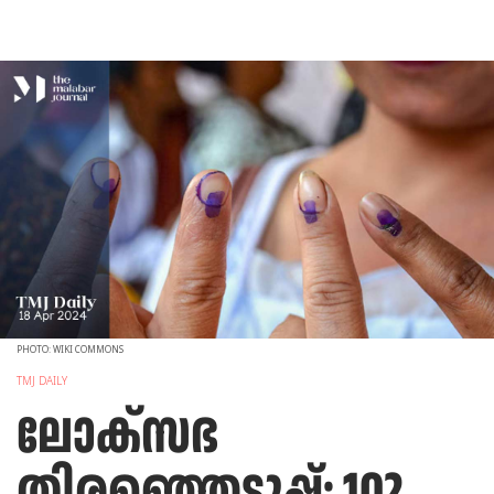
PHOTO: WIKI COMMONS
TMJ DAILY
ലോക്‌സഭ
തിരഞ്ഞെടുപ്പ്: 102