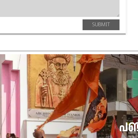
SUBMIT
പഞ