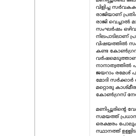
മണിപ്പൂരിലെ കല
വിളിച്ച സർവകക്
രാജിയാണ് പ്രതി
രാജി വെച്ചാൽ മ
സംഘർഷം ഒഴിവാക
നിലപാടിലാണ് പ്രത
വിഷയത്തിൽ സംസ
കണ്ട കോൺഗ്രസ്
വർഷമെടുത്താണ് 
നാനാത്വത്തിൽ ഏ
ജയറാം രമേശ് പ
മോദി സർക്കാർ 
മറ്റൊരു കാശ്മ
കോൺഗ്രസ് നേതാ
മണിപ്പൂരിന്റെ
സമയത്ത് പ്രധാന
ഒരക്ഷരം പോലും പ്ര
സ്ഥാനത്ത് ഉള്ള