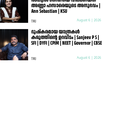
അണ്ണാ ഹസാരെയുടെ അനുഭവം |
Ann Sebastian | KSU
TMJ
August 6 | 2026
ദുഷ്കരമായ യാത്രകൾ
കരുത്തിന്റെ ഉറവിടം | Sanjeev P S |
SFI | DYFI | CPIM | NEET | Governor | CBSE
TMJ
August 6 | 2026