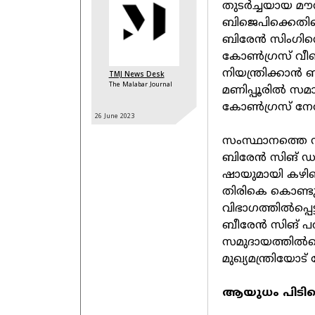
തുടർച്ചയായ മ
ബിജെപിക്കെതിര
ബിരേൻ സിംഗിനെ മു
കോൺഗ്രസ് വീണ്
നിയന്ത്രിക്കാൻ ബ
TMJ News Desk
The Malabar Journal
മണിപ്പൂരിൽ സമാ
കോൺഗ്രസ് നേത
26 June
2023
സംസ്ഥാനത്തെ സ്
ബിരേൻ സിങ് ഡൽഹ
ഷായുമായി കഴിഞ്
തിരികെ കൊണ്ടു
വിഭാഗത്തിൽപ്പെ
ബീരേൻ സിങ് പ
സമുദായത്തിൽപ്പ
മുഖ്യമന്ത്രിയോട് 
ആയുധം പിടിച