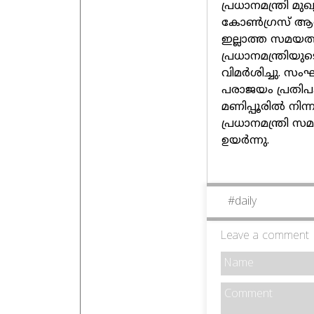
പ്രധാനമന്ത്രി മു
കോൺഗ്രസ് ആവശ്യപ്
ഇല്ലാത്ത സമയത്
പ്രധാനമന്ത്രിയ
വിമർശിച്ചു. സം
പരാജയം പ്രതിപക
മണിപ്പൂരിൽ നിന്
പ്രധാനമന്ത്രി
ഉയർന്നു.
#
daily
Leave a comment