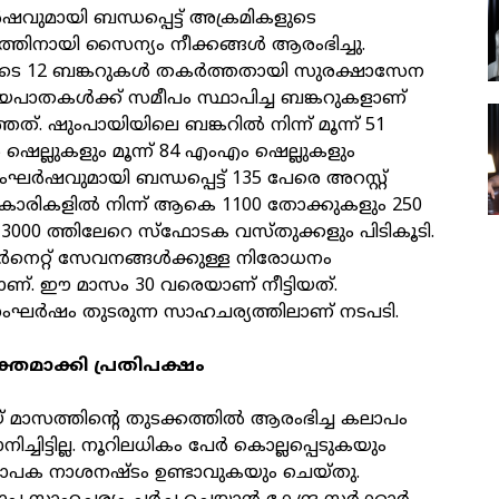
വുമായി ബന്ധപ്പെട്ട് അക്രമികളുടെ
തിനായി സൈന്യം നീക്കങ്ങൾ ആരംഭിച്ചു.
ടെ 12 ബങ്കറുകൾ തകർത്തതായി സുരക്ഷാസേന
ീയപാതകൾക്ക് സമീപം സ്ഥാപിച്ച ബങ്കറുകളാണ്
്. ഷുംപായിയിലെ ബങ്കറിൽ നിന്ന് മൂന്ന് 51
ഷെല്ലുകളും മൂന്ന് 84 എംഎം ഷെല്ലുകളും
സംഘർഷവുമായി ബന്ധപ്പെട്ട് 135 പേരെ അറസ്റ്റ്
കാരികളിൽ നിന്ന് ആകെ 1100 തോക്കുകളും 250
000 ത്തിലേറെ സ്‌ഫോടക വസ്തുക്കളും പിടികൂടി.
റർനെറ്റ് സേവനങ്ങൾക്കുള്ള നിരോധനം
കയാണ്. ഈ മാസം 30 വരെയാണ് നീട്ടിയത്.
ംഘർഷം തുടരുന്ന സാഹചര്യത്തിലാണ് നടപടി.
്തമാക്കി പ്രതിപക്ഷം
് മാസത്തിന്റെ തുടക്കത്തിൽ ആരംഭിച്ച കലാപം
ചിട്ടില്ല. നൂറിലധികം പേർ കൊല്ലപ്പെടുകയും
യാപക നാശനഷ്ടം ഉണ്ടാവുകയും ചെയ്തു.