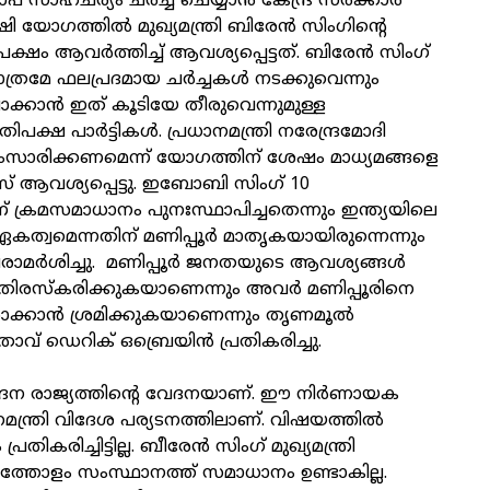
ാപ സാഹചര്യം ചർച്ച ചെയ്യാൻ കേന്ദ്ര സർക്കാർ
ഷി യോഗത്തിൽ മുഖ്യമന്ത്രി ബിരേൻ സിംഗിന്റെ
പക്ഷം ആവർത്തിച്ച് ആവശ്യപ്പെട്ടത്. ബിരേൻ സിംഗ്
ാത്രമേ ഫലപ്രദമായ ചർച്ചകൾ നടക്കുവെന്നും
്കാൻ ഇത് കൂടിയേ തീരുവെന്നുമുള്ള
ിപക്ഷ പാർട്ടികൾ. പ്രധാനമന്ത്രി നരേന്ദ്രമോദി
ാരിക്കണമെന്ന് യോഗത്തിന് ശേഷം മാധ്യമങ്ങളെ
 ആവശ്യപ്പെട്ടു. ഇബോബി സിംഗ് 10
ക്രമസമാധാനം പുനഃസ്ഥാപിച്ചതെന്നും ഇന്ത്യയിലെ
കത്വമെന്നതിന് മണിപ്പൂർ മാതൃകയായിരുന്നെന്നും
രാമർശിച്ചു. മണിപ്പൂർ ജനതയുടെ ആവശ്യങ്ങൾ
തിരസ്‌കരിക്കുകയാണെന്നും അവർ മണിപ്പൂരിനെ
ീരാക്കാൻ ശ്രമിക്കുകയാണെന്നും തൃണമൂൽ
വ് ഡെറിക് ഒബ്രെയിൻ പ്രതികരിച്ചു.
 വേദന രാജ്യത്തിന്റെ വേദനയാണ്. ഈ നിർണായക
മന്ത്രി വിദേശ പര്യടനത്തിലാണ്. വിഷയത്തിൽ
തികരിച്ചിട്ടില്ല. ബീരേൻ സിംഗ് മുഖ്യമന്ത്രി
ിടത്തോളം സംസ്ഥാനത്ത് സമാധാനം ഉണ്ടാകില്ല.