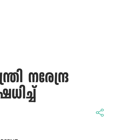
രി നരേന്ദ്ര
ിച്ച്