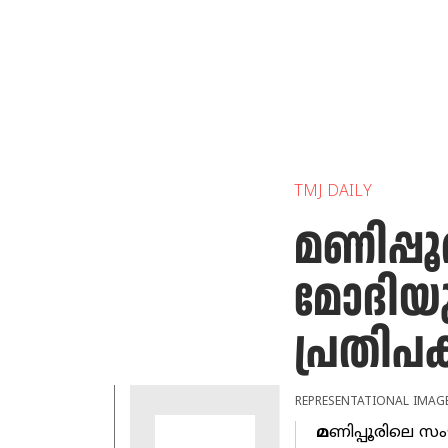
TMJ DAILY
മണിപ്പൂ
മോദിയു
പ്രതിപക
REPRESENTATIONAL IMAG
മ
ണിപ്പൂരിലെ സം