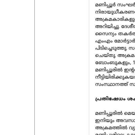
മണിപ്പൂർ സംഘർഷ
നിരായുധീകരണത്
അക്രമകാരികളു
അറിയിച്ചു. ദേശ
സൈന്യം തകർത്തത
എംഎം മോർട്ടാർ 
പിടിച്ചെടുത്തു. 
ചെയ്തു. അക്രമ
ബോംബുകളും, 13
മണിപ്പൂരിൽ ഇന്
നീട്ടിയിരിക്കു
സംസ്ഥാനത്ത് സ
പ്രതിഷേധം ശക
മണിപ്പൂരിൽ മെയ
ഇനിയും അവസാനിച്
അക്രമത്തിൽ വ്