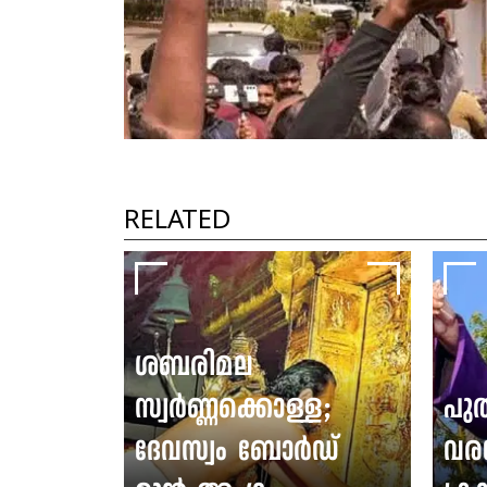
RELATED
ശബരിമല
സ്വർണ്ണക്കൊള്ള;
പു
ദേവസ്വം ബോർഡ്
വര