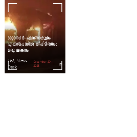
ടാറ്റാനഗർ–എറണാകുളം
എക്സ്പ്രസിൽ തീപിടിത്തം;
ഒരു മരണം
TMJ News
December 29 |
Desk
2025