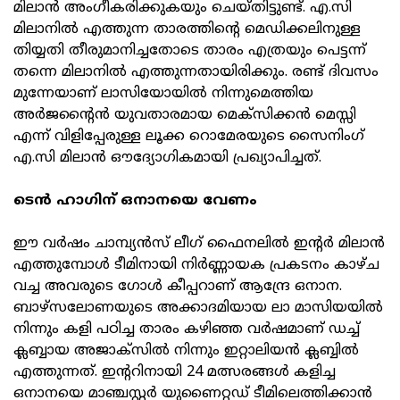
മിലാൻ അംഗീകരിക്കുകയും ചെയ്തിട്ടുണ്ട്. എ.സി
മിലാനിൽ എത്തുന്ന താരത്തിന്റെ മെഡിക്കലിനുള്ള
തിയ്യതി തീരുമാനിച്ചതോടെ താരം എത്രയും പെട്ടന്ന്
തന്നെ മിലാനിൽ എത്തുന്നതായിരിക്കും. രണ്ട് ദിവസം
മുന്നേയാണ് ലാസിയോയിൽ നിന്നുമെത്തിയ
അർജന്റൈൻ യുവതാരമായ മെക്സിക്കൻ മെസ്സി
എന്ന് വിളിപ്പേരുള്ള ലൂക്ക റൊമേരയുടെ സൈനിംഗ്
എ.സി മിലാൻ ഔദ്യോഗികമായി പ്രഖ്യാപിച്ചത്.
ടെൻ ഹാഗിന് ഒനാനയെ വേണം
ഈ വർഷം ചാമ്പ്യൻസ് ലീഗ് ഫൈനലിൽ ഇന്റർ മിലാൻ
എത്തുമ്പോൾ ടീമിനായി നിർണ്ണായക പ്രകടനം കാഴ്ച
വച്ച അവരുടെ ഗോൾ കീപ്പറാണ് ആന്ദ്രേ ഒനാന.
ബാഴ്സലോണയുടെ അക്കാദമിയായ ലാ മാസിയയിൽ
നിന്നും കളി പഠിച്ച താരം കഴിഞ്ഞ വർഷമാണ് ഡച്ച്
ക്ലബ്ബായ അജാക്സിൽ നിന്നും ഇറ്റാലിയൻ ക്ലബ്ബിൽ
എത്തുന്നത്. ഇന്ററിനായി 24 മത്സരങ്ങൾ കളിച്ച
ഒനാനയെ മാഞ്ചസ്റ്റർ യുണൈറ്റഡ് ടീമിലെത്തിക്കാൻ