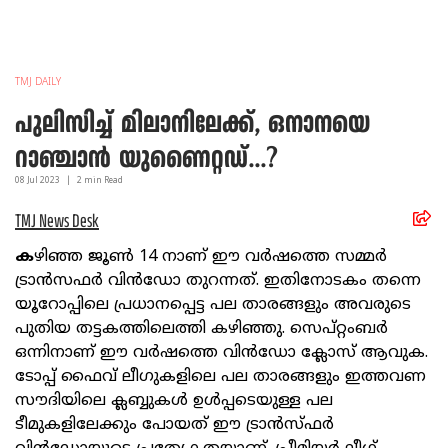
TMJ DAILY
പുലിസിച്ച് മിലാനിലേക്ക്, ഒനാനയെ
റാഞ്ചാൻ യുണൈറ്റഡ്...?
08 Jul
2023
|
2
min Read
TMJ News Desk
ക
ഴിഞ്ഞ ജൂൺ 14 നാണ് ഈ വർഷത്തെ സമ്മർ
ട്രാൻസഫർ വിൻഡോ തുറന്നത്. ഇതിനോടകം തന്നെ
യൂറോപ്പിലെ പ്രധാനപ്പെട്ട പല താരങ്ങളും അവരുടെ
പുതിയ തട്ടകത്തിലെത്തി കഴിഞ്ഞു. സെപ്റ്റംബർ
ഒന്നിനാണ് ഈ വർഷത്തെ വിൻഡോ ക്ലോസ് ആവുക.
ടോപ്പ് ഫൈവ് ലീഗുകളിലെ പല താരങ്ങളും ഇത്തവണ
സൗദിയിലെ ക്ലബ്ബുകൾ ഉൾപ്പടെയുള്ള പല
ടീമുകളിലേക്കും പോയത് ഈ ട്രാൻസ്ഫർ