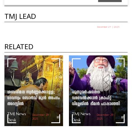
TMJ LEAD
December 27 | 2025
പഞ്ചായത്ത് അധ്യക്ഷ
തെരഞ്ഞെടുപ്പ് ഇന്ന്
RELATED
TMJ News Desk
ശബരിമല സ്വർണ്ണക്കൊള്ള;
പുതുവർഷത്തെ
ദേവസ്വം ബോർഡ് മുൻ അംഗം
വരവേൽക്കാൻ ക്രാഫ്റ്റ്
അറസ്റ്റിൽ
വില്ലേജിൽ ഭീമൻ പാപ്പാഞ്ഞി
TMJ News
TMJ News
December 29 |
December 29 |
Desk
2025
Desk
2025