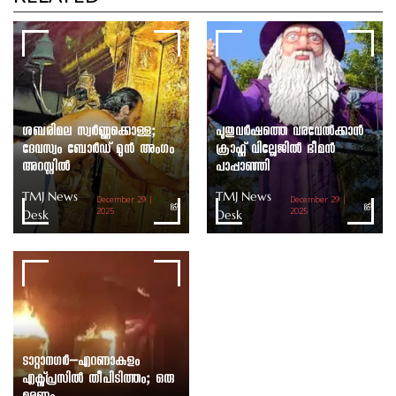
ശബരിമല സ്വർണ്ണക്കൊള്ള;
പുതുവർഷത്തെ വരവേൽക്കാൻ
ദേവസ്വം ബോർഡ് മുൻ അംഗം
ക്രാഫ്റ്റ് വില്ലേജിൽ ഭീമൻ
അറസ്റ്റിൽ
പാപ്പാഞ്ഞി
TMJ News
TMJ News
December 29 |
December 29 |
Desk
2025
Desk
2025
ടാറ്റാനഗർ–എറണാകുളം
എക്സ്പ്രസിൽ തീപിടിത്തം; ഒരു
മരണം