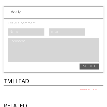
#
daily
Leave a comment
SUBMIT
TMJ LEAD
December 27 | 2025
പഞ്ചായത്ത് അധ്യക്ഷ തെരഞ്ഞെടുപ്പ് ഇന്ന്
TMJ News Desk
RELATED