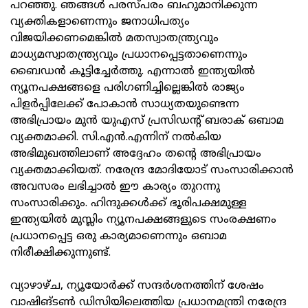
പറഞ്ഞു. ഞങ്ങൾ പരസ്പരം ബഹുമാനിക്കുന്ന
വ്യക്തികളാണെന്നും ജനാധിപത്യം
വിജയിക്കണമെങ്കിൽ മതസ്വാതന്ത്ര്യവും
മാധ്യമസ്വാതന്ത്ര്യവും പ്രധാനപ്പെട്ടതാണെന്നും
ബൈഡൻ കൂട്ടിച്ചേർത്തു. എന്നാൽ ഇന്ത്യയിൽ
ന്യൂനപക്ഷങ്ങളെ പരിഗണിച്ചില്ലെങ്കിൽ രാജ്യം
പിളർപ്പിലേക്ക് പോകാൻ സാധ്യതയുണ്ടെന്ന
അഭിപ്രായം മുൻ യുഎസ് പ്രസിഡന്റ് ബരാക് ഒബാമ
വ്യക്തമാക്കി. സി.എൻ.എന്നിന് നൽകിയ
അഭിമുഖത്തിലാണ് അദ്ദേഹം തന്റെ അഭിപ്രായം
വ്യക്തമാക്കിയത്. നരേന്ദ്ര മോദിയോട് സംസാരിക്കാൻ
അവസരം ലഭിച്ചാൽ ഈ കാര്യം തുറന്നു
സംസാരിക്കും. ഹിന്ദുക്കൾക്ക് ഭൂരിപക്ഷമുള്ള
ഇന്ത്യയിൽ മുസ്ലിം ന്യൂനപക്ഷങ്ങളുടെ സംരക്ഷണം
പ്രധാനപ്പെട്ട ഒരു കാര്യമാണെന്നും ഒബാമ
നിരീക്ഷിക്കുന്നുണ്ട്.
വ്യാഴാഴ്ച, ന്യൂയോർക്ക് സന്ദർശനത്തിന് ശേഷം
വാഷിങ്ടൺ ഡിസിയിലെത്തിയ പ്രധാനമന്ത്രി നരേന്ദ്ര