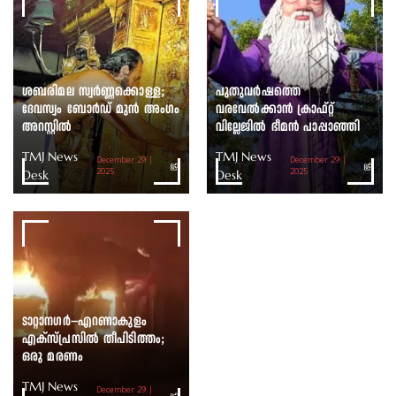
ശബരിമല സ്വർണ്ണക്കൊള്ള;
പുതുവർഷത്തെ
ദേവസ്വം ബോർഡ് മുൻ അംഗം
വരവേൽക്കാൻ ക്രാഫ്റ്റ്
അറസ്റ്റിൽ
വില്ലേജിൽ ഭീമൻ പാപ്പാഞ്ഞി
TMJ News
TMJ News
December 29 |
December 29 |
Desk
2025
Desk
2025
ടാറ്റാനഗർ–എറണാകുളം
എക്സ്പ്രസിൽ തീപിടിത്തം;
ഒരു മരണം
TMJ News
December 29 |