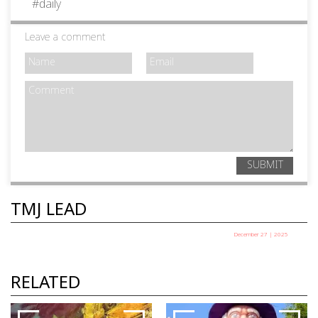
#
daily
Leave a comment
SUBMIT
TMJ LEAD
December 27 | 2025
പഞ്ചായത്ത് അധ്യക്ഷ
തെരഞ്ഞെടുപ്പ് ഇന്ന്
RELATED
TMJ News Desk