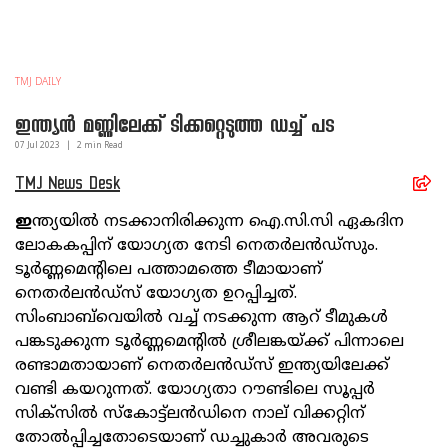
TMJ DAILY
ഇന്ത്യൻ മണ്ണിലേക്ക് ടിക്കറ്റെടുത്ത ഡച്ച് പട
07 Jul
2023
|
2
min Read
TMJ News Desk
ഇ
ന്ത്യയിൽ നടക്കാനിരിക്കുന്ന ഐ.സി.സി ഏകദിന
ലോകകപ്പിന് യോഗ്യത നേടി നെതർലൻഡ്സും.
ടൂർണ്ണമെന്റിലെ പത്താമത്തെ ടീമായാണ്
നെതർലൻഡ്സ് യോഗ്യത ഉറപ്പിച്ചത്.
സിംബാബ്‌വെയിൽ വച്ച് നടക്കുന്ന ആറ് ടീമുകൾ
പങ്കടുക്കുന്ന ടൂർണ്ണമെന്റിൽ ശ്രീലങ്കയ്ക്ക് പിന്നാലെ
രണ്ടാമതായാണ് നെതർലൻഡ്സ് ഇന്ത്യയിലേക്ക്
വണ്ടി കയറുന്നത്. യോഗ്യതാ റൗണ്ടിലെ സൂപ്പർ
സിക്സിൽ സ്‌കോട്ട്ലൻഡിനെ നാല് വിക്കറ്റിന്
തോൽപ്പിച്ചതോടെയാണ് ഡച്ചുകാർ അവരുടെ