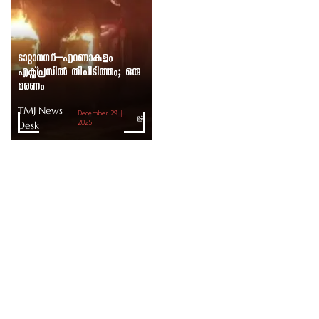
ടാറ്റാനഗർ–എറണാകുളം
എക്സ്പ്രസിൽ തീപിടിത്തം; ഒരു
മരണം
TMJ News
December 29 |
Desk
2025