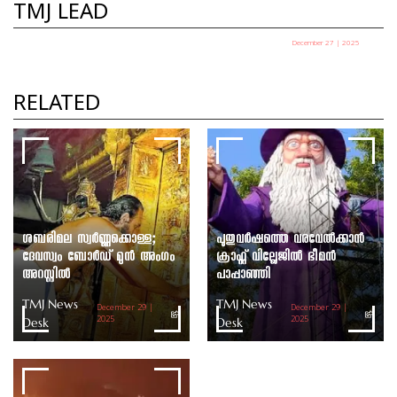
TMJ LEAD
December 27 | 2025
പഞ്ചായത്ത് അധ്യക്ഷ തെരഞ്ഞെടുപ്പ് ഇന്ന്
TMJ News Desk
RELATED
ശബരിമല സ്വർണ്ണക്കൊള്ള;
പുതുവർഷത്തെ വരവേൽക്കാൻ
ദേവസ്വം ബോർഡ് മുൻ അംഗം
ക്രാഫ്റ്റ് വില്ലേജിൽ ഭീമൻ
അറസ്റ്റിൽ
പാപ്പാഞ്ഞി
TMJ News
TMJ News
December 29 |
December 29 |
Desk
2025
Desk
2025