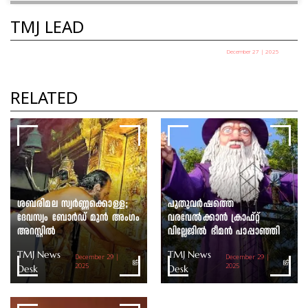
TMJ LEAD
December 27 | 2025
പഞ്ചായത്ത് അധ്യക്ഷ
തെരഞ്ഞെടുപ്പ് ഇന്ന്
RELATED
TMJ News Desk
ശബരിമല സ്വർണ്ണക്കൊള്ള;
പുതുവർഷത്തെ
ദേവസ്വം ബോർഡ് മുൻ അംഗം
വരവേൽക്കാൻ ക്രാഫ്റ്റ്
അറസ്റ്റിൽ
വില്ലേജിൽ ഭീമൻ പാപ്പാഞ്ഞി
TMJ News
TMJ News
December 29 |
December 29 |
Desk
2025
Desk
2025