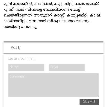
മുമ്പ് ക്യാരക്ടര്‍, കാലിബര്‍, കപ്പാസിറ്റി, കോണ്‍ടാക്ട്
എന്നീ നാല് സി-കളെ നോക്കിയാണ് വോട്ട്
ചെയ്തിരുന്നത്. അതുമാറി കാസ്റ്റ്, കമ്മ്യൂണിറ്റി, കാഷ്,
ക്രിമിനാലിറ്റി എന്ന നാല് സികളായി മാറിയെന്നും
നായിഡു പറഞ്ഞു.
#
daily
Leave a comment
SUBMIT