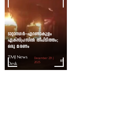
ടാറ്റാനഗർ–എറണാകുളം
എക്സ്പ്രസിൽ തീപിടിത്തം;
ഒരു മരണം
TMJ News
December 29 |
Desk
2025