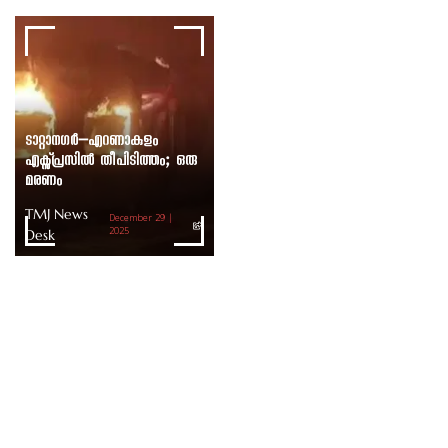
ടാറ്റാനഗർ–എറണാകുളം
എക്സ്പ്രസിൽ തീപിടിത്തം; ഒരു
മരണം
TMJ News
December 29 |
Desk
2025