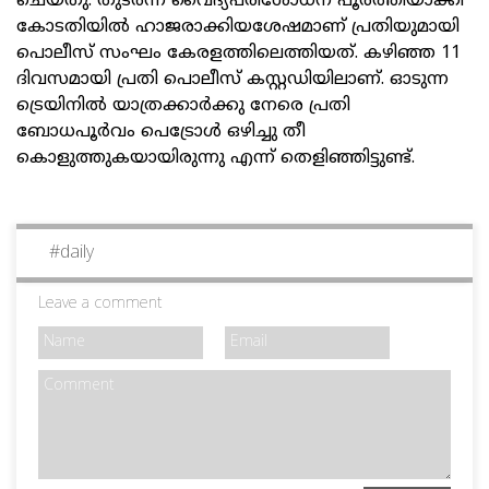
ചെയ്തു. തുടർന്ന് വൈദ്യപരിശോധന പൂർത്തിയാക്കി
കോടതിയിൽ ഹാജരാക്കിയശേഷമാണ് പ്രതിയുമായി
പൊലീസ് സംഘം കേരളത്തിലെത്തിയത്. കഴിഞ്ഞ 11
ദിവസമായി പ്രതി പൊലീസ് കസ്റ്റഡിയിലാണ്. ഓടുന്ന
ട്രെയിനിൽ യാത്രക്കാർക്കു നേരെ പ്രതി
ബോധപൂർവം പെട്രോൾ ഒഴിച്ചു തീ
കൊളുത്തുകയായിരുന്നു എന്ന് തെളിഞ്ഞിട്ടുണ്ട്.
#
daily
Leave a comment