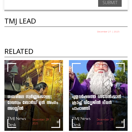
SUBMIT
TMJ LEAD
December 27 | 2025
പഞ്ചായത്ത് അധ്യക്ഷ തെരഞ്ഞെടുപ്പ് ഇന്ന്
TMJ News Desk
RELATED
ശബരിമല സ്വർണ്ണക്കൊള്ള;
പുതുവർഷത്തെ വരവേൽക്കാൻ
ദേവസ്വം ബോർഡ് മുൻ അംഗം
ക്രാഫ്റ്റ് വില്ലേജിൽ ഭീമൻ
അറസ്റ്റിൽ
പാപ്പാഞ്ഞി
TMJ News
TMJ News
December 29 |
December 29 |
Desk
2025
Desk
2025