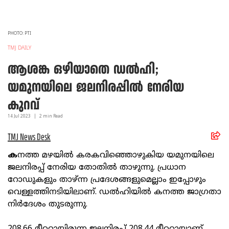
PHOTO: PTI
TMJ DAILY
ആശങ്ക ഒഴിയാതെ ഡല്‍ഹി;
യമുനയിലെ ജലനിരപ്പില്‍ നേരിയ
കുറവ്
14 Jul
2023
|
2
min Read
TMJ News Desk
ക
നത്ത മഴയില്‍ കരകവിഞ്ഞൊഴുകിയ യമുനയിലെ
ജലനിരപ്പ് നേരിയ തോതില്‍ താഴുന്നു. പ്രധാന
റോഡുകളും താഴ്ന്ന പ്രദേശങ്ങളുമെല്ലാം ഇപ്പോഴും
വെള്ളത്തിനടിയിലാണ്. ഡല്‍ഹിയില്‍ കനത്ത ജാഗ്രതാ
നിര്‍ദേശം തുടരുന്നു.