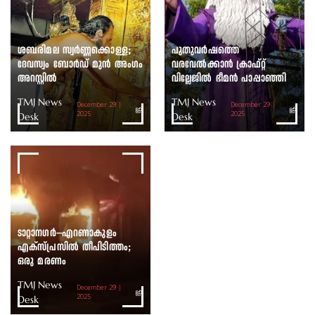
ശബരിമല സ്വർണ്ണക്കൊള്ള;
പുതുവർഷത്തെ
ദേവസ്വം ബോർഡ് മുൻ അംഗം
വരവേൽക്കാൻ ക്രാഫ്റ്റ്
അറസ്റ്റിൽ
വില്ലേജിൽ ഭീമൻ പാപ്പാഞ്ഞി
TMJ News
TMJ News
December 29 |
December 29 |
Desk
2025
Desk
2025
ടാറ്റാനഗർ–എറണാകുളം
എക്സ്പ്രസിൽ തീപിടിത്തം;
ഒരു മരണം
TMJ News
December 29 |
Desk
2025