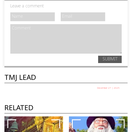
Leave a comment
SUBMIT
TMJ LEAD
December 27 | 2025
പഞ്ചായത്ത് അധ്യക്ഷ
തെരഞ്ഞെടുപ്പ് ഇന്ന്
RELATED
TMJ News Desk