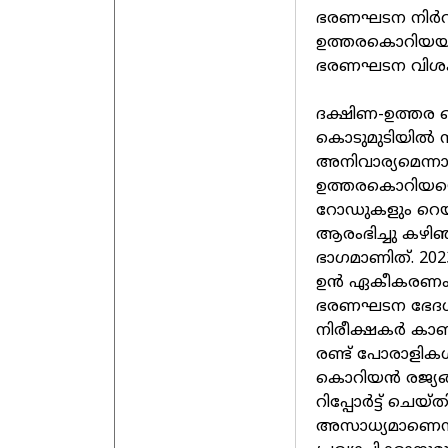
ഭരണഘടന നിർവചിച
ഉത്തരകൊറിയയുട
ഭരണഘടന വിശ
ദക്ഷിണ-ഉത്തര
കൊടുമുടിയിൽ ന
അനിവാര്യമെന്നാ
ഉത്തരകൊറിയയെ 
റോഡുകളും റെയ
ആരംഭിച്ചു കഴിഞ
ഭാ​ഗമാണിത്. 
ഉൻ ഏകീകരണം ഉപ
ഭരണഘടന ഭേദ​ഗ
നിരീക്ഷകർ കാണുന
രണ്ട് പോരാളികൾ
കൊറിയൻ രജ്യങ്
റിപ്പോർട്ട് ചെ
അസാധ്യമാണെന്ന