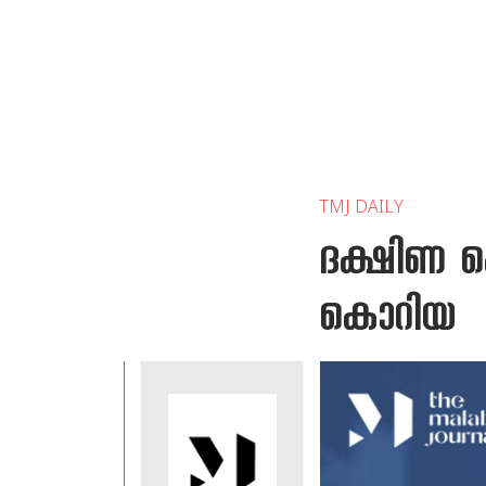
TMJ DAILY
ദക്ഷിണ കൊ
കൊറി