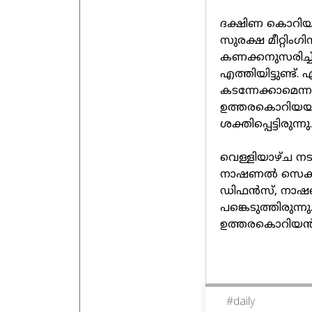
ദക്ഷിണ കൊറിയൻ
സുരക്ഷ മീറ്റിം
കണക്കനുസരിച്
എത്തിയിട്ടുണ്ട
കടന്നേക്കാമെന
ഉത്തരകൊറിയയും
ശക്തിപ്പെട്ടിരുന്നു.
വെള്ളിയാഴ്ച ന
നാഷണൽ സെക്യൂരി
ഡിഫൻസ്, നാഷണൽ
പങ്കെടുത്തിരുന
ഉത്തരകൊറിയൻ ന
#
daily