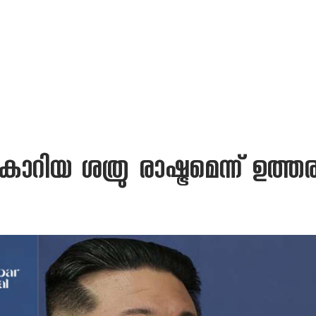
റിയ ശത്രു രാഷ്ട്രമെന്ന് ഉത്ത
യ