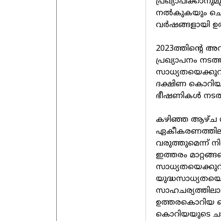
പ്രഖ്യാപിക്കാനു
നൽകുകയും ചെയ്
വർഷങ്ങളായി ഉ
2023ത്തിന്റെ അ
പ്രഖ്യാപനം നടത
സാധ്യതയെക്കുറി
ദക്ഷിണ കൊറി
ഭീഷണികൾ നടത്ത
കഴിഞ്ഞ ആഴ്ച നട
ഏകീകരണത്തിലു
വരുത്തുമെന്ന് ന
ഇത്തരം മാറ്റങ്ങള
സാധ്യതയെക്കുറിച
യുദ്ധസാധ്യതയെക്
സാഹചര്യത്തിലാണ
ഉത്തരകൊറിയ സ
കൊറിയയുടെ ചാ