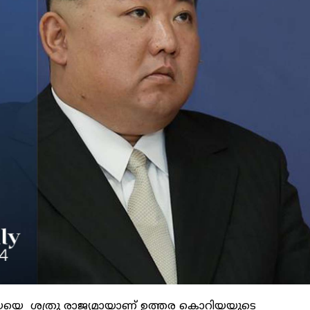
യയെ ശത്രു രാജ്യമായാണ് ഉത്തര കൊറിയയുടെ