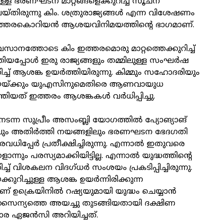
മുള്ള ഭരണഘടന മാറ്റങ്ങളെക്കുറിച്ച് സൂചന
തിരുന്നു കിം. ശത്രുരാജ്യങ്ങൾ എന്ന വിശേഷണം
ത്തരകൊറിയൻ ആശയവിനിമയത്തിന്റെ ഭാ​ഗമാണ്.
വസാനത്തോടെ കിം ഇത്തരമൊരു മാറ്റത്തെക്കുറിച്ച്
്തിയപ്പോൾ ഇരു രാജ്യങ്ങളും തമ്മിലുള്ള സം​ഘർഷ
ച്ച് ആശങ്ക ഉയർത്തിയിരുന്നു. കിമ്മും സഹോദരിയും
യയ്ക്കും യുഎസിനുമെതിരെ ആണവായുധ
ിയത് ഇത്തരം ആശങ്കകൾ വർധിപ്പിച്ചു.
ന്ന സുപ്രീം അസംബ്ലി യോ​ഗത്തിൽ പ്യോങ്യാങ്
ം അതിർത്തി നയങ്ങളിലും ഭരണഘടന ഭേദ​ഗതി
ിരവധിപ്പേർ പ്രതീക്ഷിച്ചിരുന്നു. എന്നാൽ ഇതുവരെ
ൊന്നും പരസ്യമാക്കിയിട്ടില്ല. എന്നാൽ യുദ്ധത്തിന്റെ
്ച് വിശകലന വിദ​ഗ്ധർ സംശയം പ്രകടിപ്പിച്ചിരുന്നു.
കുറിച്ചുള്ള ആശങ്ക ഉയർന്നിരിക്കുന്ന
് ഉക്രെയിനിൽ റഷ്യയുമായി യുദ്ധം ചെയ്യാൻ
ൈന്യത്തെ അയച്ചു തുടങ്ങിയതായി ദക്ഷിണ
ര ഏജൻസി അറിയിച്ചത്.