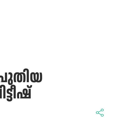
; പുതിയ
ട്ടീഷ്