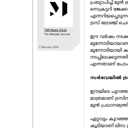
പ്രഖ്യാപിച്ച് മുന്
സെക്രട്ടറി ജേക
എന്നറിയപ്പെടുന
ട്രസ് ലോഞ്ച് ച
TMJ News Desk
The Malabar Journal
ഈ വര്‍ഷം നടക്ക
മുന്നോടിയായാണ് ല
7 February
2024
മുന്നോടിയായി കട
നടപ്പിലാക്കുന്ന
എന്നതാണ് പോപ്‌
സര്‍വേയില്‍ ട്ര
ഈയിടെ പുറത്തുവന
മാത്രമാണ് ട്രസിന
മുന്‍ പ്രധാനമന്ത
ഏറ്റവും കുറഞ്ഞ 
കൂടിയാണ് ലിസ ട്ര