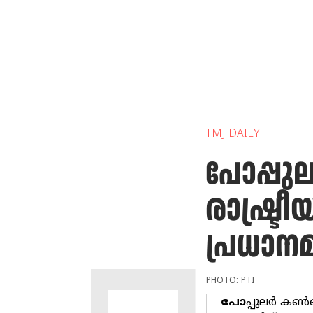
TMJ DAILY
പോപ്പുല
രാഷ്ട്രീ
പ്രധാനമന
PHOTO: PTI
പോ
പ്പുലര്‍ കണ