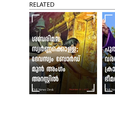
RELATED
ശബരിമല
സ്വർണ്ണക്കൊള്ള;
പു
ദേവസ്വം ബോർഡ്
വര
മുൻ അംഗം
ക്രാ
അറസ്റ്റിൽ
ഭീമ
TMJ News Desk
TMJ Ne
December 29 | 2025