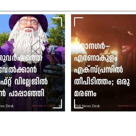
ടാറ്റാനഗർ–
തുവർഷത്തെ
എറണാകുളം
വേൽക്കാൻ
എക്സ്പ്രസിൽ
ഫ്റ്റ് വില്ലേജിൽ
തീപിടിത്തം; ഒരു
ൻ പാപ്പാഞ്ഞി
മരണം
ws Desk
TMJ News Desk
December 29 | 2025
December 29 |