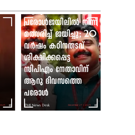
ആറു ദിവസത്തെ
പരോൾജയിലിൽ നിന്ന്
മത്സരിച്ച് ജയിച്ചു; 20
വർഷം കഠിനതടവ്
ശിക്ഷിക്കപ്പെട്ട
സിപിഎം നേതാവിന്
ആറു ദിവസത്തെ
പരോൾ
TMJ News Desk
 2025
December 27 | 2025