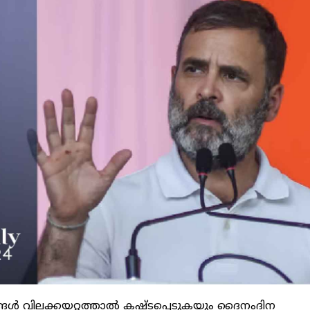
ങള്‍ വിലക്കയറ്റത്താല്‍ കഷ്ടപ്പെടുകയും ദൈനംദിന