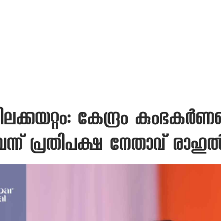
ിലക്കയറ്റം: കേന്ദ്രം കുംഭകര്‍
വെന്ന് പ്രതിപക്ഷ നേതാവ് രാഹുല്