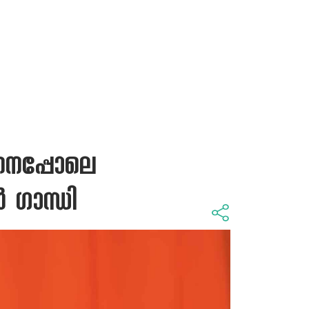
ണനെപ്പോലെ
‍ ഗാന്ധി