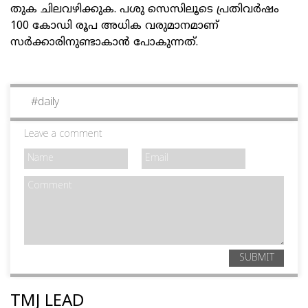
തുക ചിലവഴിക്കുക. പശു സെസിലൂടെ പ്രതിവർഷം
100 കോഡി രൂപ അധിക വരുമാനമാണ്
സർക്കാരിനുണ്ടാകാൻ പോകുന്നത്.
#
daily
Leave a comment
SUBMIT
TMJ LEAD