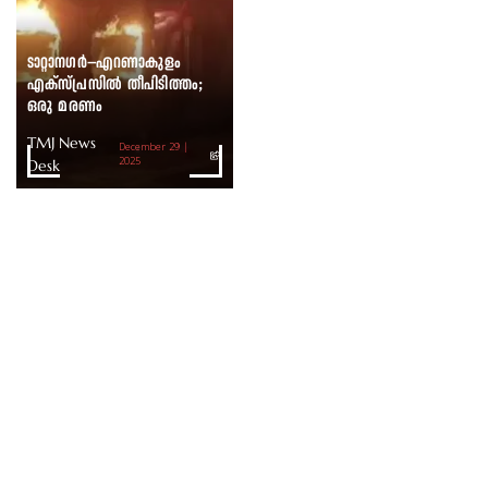
ടാറ്റാനഗർ–എറണാകുളം
എക്സ്പ്രസിൽ തീപിടിത്തം;
ഒരു മരണം
TMJ News
December 29 |
Desk
2025