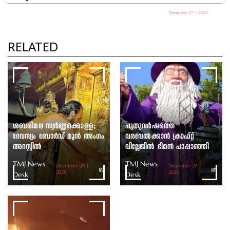
December 27 | 2025
പഞ്ചായത്ത് അധ്യക്ഷ
തെരഞ്ഞെടുപ്പ് ഇന്ന്
RELATED
TMJ News Desk
ശബരിമല സ്വർണ്ണക്കൊള്ള;
പുതുവർഷത്തെ
ദേവസ്വം ബോർഡ് മുൻ അംഗം
വരവേൽക്കാൻ ക്രാഫ്റ്റ്
അറസ്റ്റിൽ
വില്ലേജിൽ ഭീമൻ പാപ്പാഞ്ഞി
TMJ News
TMJ News
December 29 |
December 29 |
Desk
2025
Desk
2025