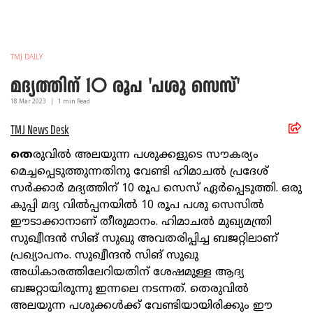
TMJ DAILY
മദ്യത്തിന് 10 രൂപ 'പശു സെസ്'
18 Mar
2023
|
1
min Read
TMJ News Desk
തെ
രുവിൽ അലയുന്ന പശുക്കളുടെ സൗകര്യം
മെച്ചപ്പെടുത്തുന്നതിനു വേണ്ടി ഹിമാചൽ പ്രദേശ്
സർക്കാർ മദ്യത്തിന് 10 രൂപ സെസ് ഏർപ്പെടുത്തി. ഒരു
കുപ്പി മദ്യ വിൽപ്പനയിൽ 10 രൂപ പശു സെസിൽ
ഈടാക്കാനാണ് തീരുമാനം. ഹിമാചൽ മുഖ്യമന്ത്രി
സുഖ്വീന്ദൻ സിങ് സുഖു അവതരിപ്പിച്ച ബജറ്റിലാണ്
പ്രഖ്യാപനം. സുഖ്വീന്ദൻ സിങ് സുഖു
അധികാരത്തിലേറിയതിന് ശേഷമുള്ള ആദ്യ
ബജറ്റായിരുന്നു ഇന്നലെ നടന്നത്. തെരുവിൽ
അലയുന്ന പശുക്കൾക്ക് വേണ്ടിയായിരിക്കും ഈ