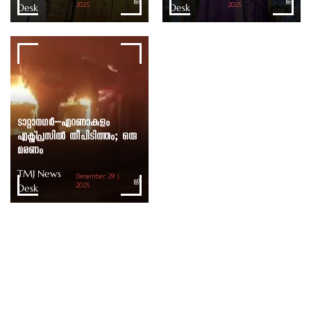
Desk
2025
Desk
2025
ടാറ്റാനഗർ–എറണാകുളം
എക്സ്പ്രസിൽ തീപിടിത്തം; ഒരു
മരണം
TMJ News
December 29 |
Desk
2025