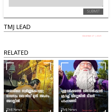
SUBMIT
TMJ LEAD
December 27 | 2025
പഞ്ചായത്ത് അധ്യക്ഷ തെരഞ്ഞെടുപ്പ് ഇന്ന്
TMJ News Desk
RELATED
ശബരിമല സ്വർണ്ണക്കൊള്ള;
പുതുവർഷത്തെ വരവേൽക്കാൻ
ദേവസ്വം ബോർഡ് മുൻ അംഗം
ക്രാഫ്റ്റ് വില്ലേജിൽ ഭീമൻ
അറസ്റ്റിൽ
പാപ്പാഞ്ഞി
TMJ News
TMJ News
December 29 |
December 29 |