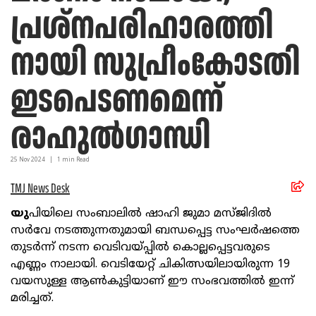
പ്രശ്നപരിഹാരത്തി
നായി സുപ്രീംകോടതി
ഇടപെടണമെന്ന്
രാഹുൽഗാന്ധി
25 Nov
2024
|
1
min Read
TMJ News Desk
യു
പിയിലെ സംബാലിൽ ഷാഹി ജുമാ മസ്ജിദിൽ
സർവേ നടത്തുന്നതുമായി ബന്ധപ്പെട്ട സംഘർഷത്തെ
തുടർന്ന് നടന്ന വെടിവയ്പ്പിൽ കൊല്ലപ്പെട്ടവരുടെ
എണ്ണം നാലായി. വെടിയേറ്റ് ചികിത്സയിലായിരുന്ന 19
വയസുള്ള ആൺകുട്ടിയാണ് ഈ സംഭവത്തിൽ ഇന്ന്
മരിച്ചത്.