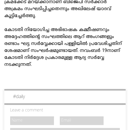
ക്രമക്കേട് മറയ്ക്കാനാണ് ബിജെപി സർക്കാർ
അക്രമം സംഘടിപ്പിച്ചതെന്നും അഖിലേഷ് യാദവ്
കൂട്ടിച്ചേർത്തു.
കോടതി നിയോഗിച്ച അഭിഭാഷക കമ്മീഷണറും
അദ്ദേഹത്തിന്റെ സംഘത്തിലെ ആറ് അംഗങ്ങളും
രണ്ടാം ഘട്ട സർവ്വേക്കായി പള്ളിയിൽ പ്രവേശിച്ചതിന്
ശേഷമാണ് സംഘർഷമുണ്ടായത്. നവംബർ 19നാണ്
കോടതി നിർദ്ദേശ പ്രകാരമുള്ള ആദ്യ സർവ്വേ
നടക്കുന്നത്.
#
daily
Leave a comment