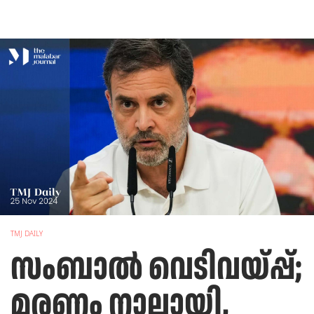
TMJ DAILY
സംബാൽ വെടിവയ്പ്പ്;
മരണം നാലായി,