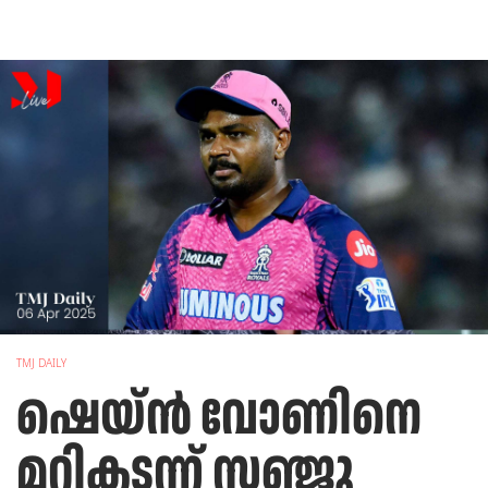
TMJ DAILY
ഷെയ്ന്‍ വോണിനെ
മറികടന്ന് സഞ്ജു