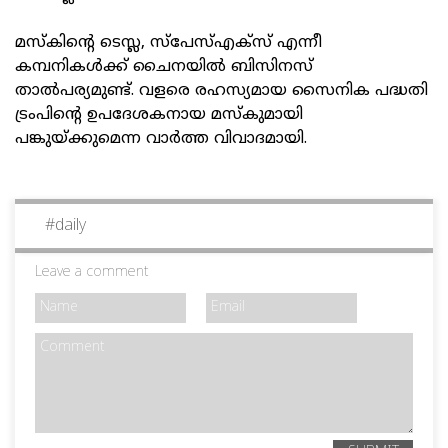
മസ്‌കിന്റെ ടെസ്ല, സ്‌പേസ്എക്‌സ് എന്നീ
കമ്പനികള്‍ക്ക് ചൈനയില്‍ ബിസിനസ്
താല്‍പര്യമുണ്ട്. വളരെ രഹസ്യമായ സൈനിക പദ്ധതി
ട്രംപിന്റെ ഉപദേശകനായ മസ്‌കുമായി
പങ്കുയ്ക്കുമെന്ന വാര്‍ത്ത വിവാദമായി.
#
daily
Leave a comment