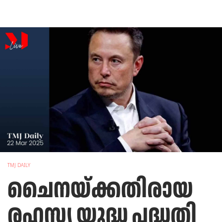
TMJ DAILY
ചൈനയ്ക്കതിരായ
രഹസ്യ യുദ്ധ പദ്ധതി