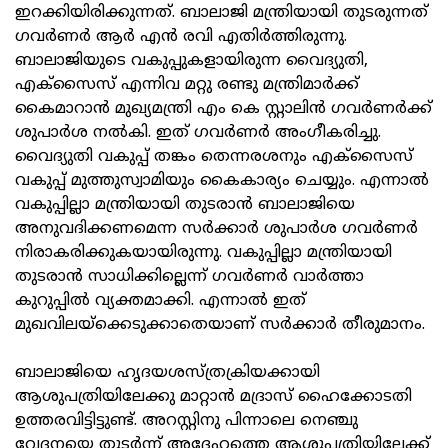
ഇറക്കിയിരിക്കുന്നത്. ബാലാജി മന്ത്രിയായി തുടരുന്നത്
ഗവർണർ ആർ എൻ രവി എതിർത്തിരുന്നു.
ബാലാജിയുടെ വകുപ്പുകളായിരുന്ന വൈദ്യുതി,
എക്‌സൈസ് എന്നിവ മറ്റു രണ്ടു മന്ത്രിമാർക്ക്
കൈമാറാൻ മുഖ്യമന്ത്രി എം കെ സ്റ്റാലിൻ ഗവർണർക്ക്
ശുപാർശ നൽകി. ഇത് ഗവർണർ അംഗീകരിച്ചു.
വൈദ്യുതി വകുപ്പ് തങ്കം തെന്നരശനും എക്‌സൈസ്
വകുപ്പ് മുത്തുസ്വാമിയും കൈകാര്യം ചെയ്യും. എന്നാൽ
വകുപ്പില്ലാ മന്ത്രിയായി തുടരാൻ ബാലാജിയെ
അനുവദിക്കണമെന്ന സർക്കാർ ശുപാർശ ഗവർണർ
നിരാകരിക്കുകയായിരുന്നു. വകുപ്പില്ലാ മന്ത്രിയായി
തുടരാൻ സാധിക്കില്ലെന്ന് ഗവർണർ വാർത്താ
കുറുപ്പിൽ വ്യക്തമാക്കി. എന്നാൽ ഇത്
മുഖവിലയ്‌ക്കെടുക്കാതെയാണ് സർക്കാർ തീരുമാനം.
ബാലാജിയെ ഹൃദയശസ്ത്രക്രിയക്കായി
ആശുപത്രിയിലേക്കു മാറ്റാൻ മദ്രാസ് ഹൈക്കോടതി
ഉത്തരവിട്ടിട്ടുണ്ട്. അറസ്റ്റിനു പിന്നാലെ നെഞ്ചു
വേദനയെ തുടർന്ന് അദ്ദേഹത്തെ ആശുപത്രിയിലേക്ക്