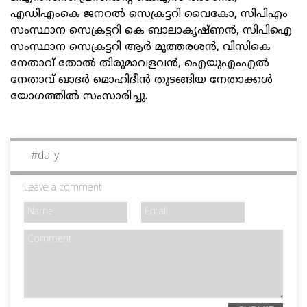
എഡിഎംകെ ജനറൽ സെക്രട്ടറി വൈകോ, സിപിഎം
സംസ്ഥാന സെക്രട്ടറി കെ ബാലാകൃഷ്ണൻ, സിപിഐ
സംസ്ഥാന സെക്രട്ടറി ആർ മുത്തരശൻ, വിസികെ
നേതാവ് തോൽ തിരുമാവളവൻ, ഐയുഎംഎൽ
നേതാവ് ഖാദർ മൊഹിദീൻ തുടങ്ങിയ നേതാക്കൾ
യോഗത്തിൽ സംസാരിച്ചു.
#
daily
Leave a comment