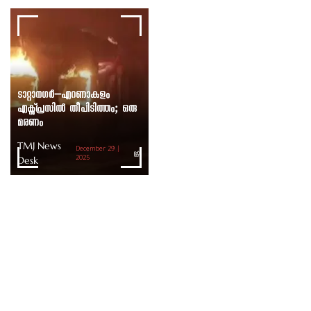
ടാറ്റാനഗർ–എറണാകുളം
എക്സ്പ്രസിൽ തീപിടിത്തം; ഒരു
മരണം
TMJ News
December 29 |
Desk
2025