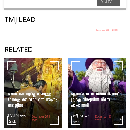
SUBMIT
TMJ LEAD
December 27 | 2025
പഞ്ചായത്ത് അധ്യക്ഷ തെരഞ്ഞെടുപ്പ് ഇന്ന്
TMJ News Desk
RELATED
ശബരിമല സ്വർണ്ണക്കൊള്ള;
പുതുവർഷത്തെ വരവേൽക്കാൻ
ദേവസ്വം ബോർഡ് മുൻ അംഗം
ക്രാഫ്റ്റ് വില്ലേജിൽ ഭീമൻ
അറസ്റ്റിൽ
പാപ്പാഞ്ഞി
TMJ News
TMJ News
December 29 |
December 29 |
Desk
2025
Desk
2025