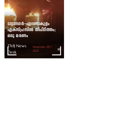
ടാറ്റാനഗർ–എറണാകുളം
എക്സ്പ്രസിൽ തീപിടിത്തം;
ഒരു മരണം
TMJ News
December 29 |
Desk
2025