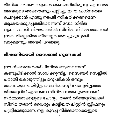
മീഡിയ അക്കൗണ്ടുകൾ കൈമാറിയിരുന്നു. എന്നാൽ
അവരുടെ അക്കൗണ്ടും പൂട്ടിച്ചു. ഇൗ പ്രശ്‌നത്തെ
ചെറുക്കാൻ എന്തു നടപടി സ്വീകരിക്കണമെന്ന
ആശയക്കുഴപ്പത്തിലാണെന്ന് ഡോ. ഗിരിജ
വ്യക്തമാക്കി. വിഷയത്തിൽ സിനിമാ നിർമ്മാതാക്കൾ
ഇടപെട്ടില്ലെങ്കിൽ തീയേറ്റർ അടച്ചുപൂട്ടേണ്ടി
വരുമെന്നും അവർ പറഞ്ഞു.
ഭീഷണിയായി സൈബർ ഗുണ്ടകൾ
ഈ നീക്കങ്ങൾക്ക് പിന്നിൽ ആരാണെന്ന്
കണ്ടുപിടിക്കാൻ സാധിക്കുന്നില്ല. സൈബർ സെല്ലിൽ
പരാതി കൊടുത്തിട്ടും മറുപടികൾ ഒന്നും
തന്നെയുണ്ടായിട്ടില്ല. വെബ്‌സൈറ്റ് പോലുമില്ലാത്ത
തീയേറ്ററിന് എങ്ങനെ സിനിമാ നൽകുമെന്നാണ്
നിർമ്മാതാക്കളുടെ ചോദ്യം. തന്റെ തീയേറ്ററിലേക്ക്
സിനിമ തരാൻ ധൈര്യം കാട്ടിയത് ലിസ്റ്റിൻ സ്റ്റീഫനും
പൃഥ്വിരാജുമാണ്. നല്ല കുറച്ച് നിർമ്മാതാക്കളുടെ