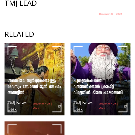
TMJ LEAD
December 27 | 2025
പഞ്ചായത്ത് അധ്യക്ഷ
തെരഞ്ഞെടുപ്പ് ഇന്ന്
RELATED
TMJ News Desk
ശബരിമല സ്വർണ്ണക്കൊള്ള;
പുതുവർഷത്തെ
ദേവസ്വം ബോർഡ് മുൻ അംഗം
വരവേൽക്കാൻ ക്രാഫ്റ്റ്
അറസ്റ്റിൽ
വില്ലേജിൽ ഭീമൻ പാപ്പാഞ്ഞി
TMJ News
TMJ News
December 29 |
December 29 |
Desk
2025
Desk
2025