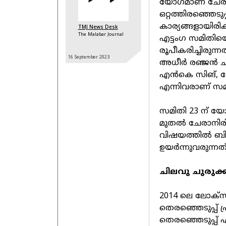
യോഗമാണ് ചേരുക
ഒറ്റത്തിരഞ്ഞെടുപ
കാര്യങ്ങളായിരിക്ക
TMJ News Desk
The Malabar Journal
എട്ടംഗ സമിതിയെയ
രൂപീകരിച്ചിരുന
16 September
2023
അധീര്‍ രഞ്ജന്‍
എന്‍കെ സിങ്, 
എന്നിവരാണ് സമിത
സമിതി 23 ന് യോ
മുതല്‍ ചേരാനിരിക
വിഷയത്തില്‍ ബില
ഉയര്‍ന്നുവരുന്നത്
ചിലവു ചുരുക്ക
2014 ലെ ലോക്സഭ
തെരഞ്ഞെടുപ്പ് പ
തെരഞ്ഞെടുപ്പ് എ