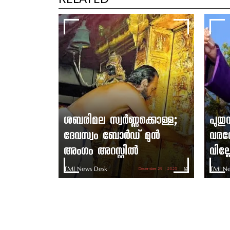
RELATED
ശബരിമല സ്വർണ്ണക്കൊള്ള;
പുത
ദേവസ്വം ബോർഡ് മുൻ
വരവേ
അംഗം അറസ്റ്റിൽ
വില്
TMJ News Desk
TMJ Ne
December 29 | 2025