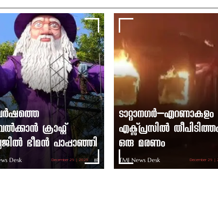
ുവർഷത്തെ
ടാറ്റാനഗർ–എറണാകുളം
ൽക്കാൻ ക്രാഫ്റ്റ്
എക്സ്പ്രസിൽ തീപിടിത്ത
ലേജിൽ ഭീമൻ പാപ്പാഞ്ഞി
ഒരു മരണം
ws Desk
TMJ News Desk
December 29 | 2025
December 29 |