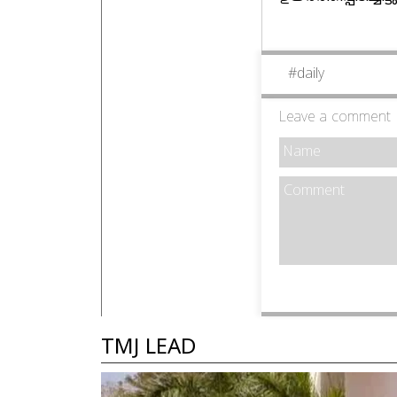
#
daily
Leave a comment
TMJ LEAD