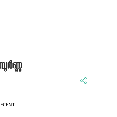
ര്‍ണ്ണ
RECENT