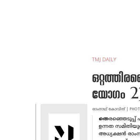
TMJ DAILY
ഒറ്റത്തിരഞ
യോഗം 23
രാംനാഥ് കോവിന്ദ് | PHOT
തെ
രഞ്ഞെടുപ്പ് 
ഉന്നത സമിതിയു
അധ്യക്ഷന്‍ രാംന