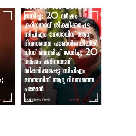
ജയിലിൽ നിന്ന് മത്സരിച്ച്
ജയിച്ചു; 20 വർഷം
കഠിനതടവ് ശിക്ഷിക്കപ്പെട്ട
സിപിഎം നേതാവിന് ആറു
ദിവസത്തെ പരോൾജയിലിൽ
നിന്ന് മത്സരിച്ച് ജയിച്ചു; 20
വർഷം കഠിനതടവ്
ശിക്ഷിക്കപ്പെട്ട സിപിഎം
ം;
നേതാവിന് ആറു ദിവസത്തെ
പരോൾ
TMJ News Desk
 2025
December 27 | 2025