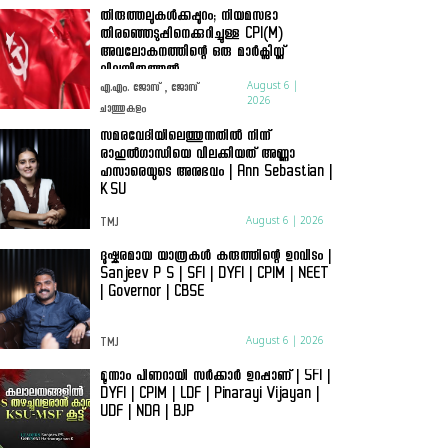
തിരുത്തലുകൾക്കപ്പുറം; നിയമസഭാ
തിരഞ്ഞെടുപ്പിനെക്കുറിച്ചുള്ള CPI(M)
അവലോകനത്തിന്റെ ഒരു മാർക്സിസ്റ്റ്
വിലയിരുത്തൽ
August 6 |
എ.എം. ജോസ് , ജോസ്
2026
ചാത്തുകുളം
സമരവേദിയിലെത്തുന്നതിൽ നിന്ന്
രാഹുൽഗാന്ധിയെ വിലക്കിയത് അണ്ണാ
ഹസാരെയുടെ അനുഭവം | Ann Sebastian |
KSU
August 6 | 2026
TMJ
ദുഷ്കരമായ യാത്രകൾ കരുത്തിന്റെ ഉറവിടം |
Sanjeev P S | SFI | DYFI | CPIM | NEET
| Governor | CBSE
August 6 | 2026
TMJ
മൂന്നാം പിണറായി സർക്കാർ ഉറപ്പാണ് | SFI |
DYFI | CPIM | LDF | Pinarayi Vijayan |
UDF | NDA | BJP