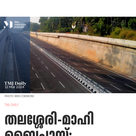
PHOTO: WIKI COMMONS
TMJ DAILY
തലശ്ശേരി-മാഹി
ബൈപാസ്;