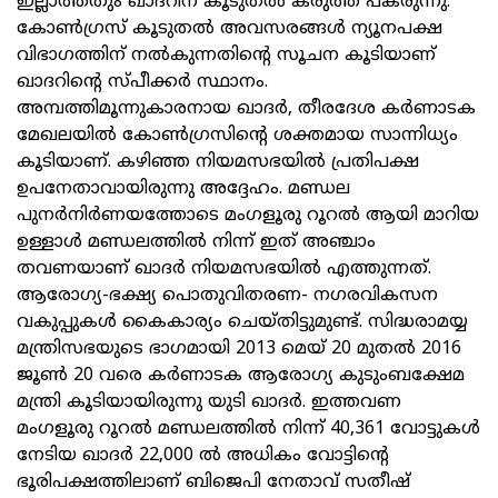
ഇല്ലാത്തതും ഖാദറിന് കൂടുതൽ കരുത്ത് പകരുന്നു.
കോൺഗ്രസ് കൂടുതൽ അവസരങ്ങൾ ന്യൂനപക്ഷ
വിഭാഗത്തിന് നൽകുന്നതിന്റെ സൂചന കൂടിയാണ്
ഖാദറിന്റെ സ്പീക്കർ സ്ഥാനം.
അമ്പത്തിമൂന്നുകാരനായ ഖാദർ, തീരദേശ കർണാടക
മേഖലയിൽ കോൺഗ്രസിന്റെ ശക്തമായ സാന്നിധ്യം
കൂടിയാണ്. കഴിഞ്ഞ നിയമസഭയിൽ പ്രതിപക്ഷ
ഉപനേതാവായിരുന്നു അദ്ദേഹം. മണ്ഡല
പുനർനിർണയത്തോടെ മംഗളൂരു റൂറൽ ആയി മാറിയ
ഉള്ളാൾ മണ്ഡലത്തിൽ നിന്ന് ഇത് അഞ്ചാം
തവണയാണ് ഖാദർ നിയമസഭയിൽ എത്തുന്നത്.
ആരോഗ്യ-ഭക്ഷ്യ പൊതുവിതരണ- നഗരവികസന
വകുപ്പുകൾ കൈകാര്യം ചെയ്തിട്ടുമുണ്ട്. സിദ്ധരാമയ്യ
മന്ത്രിസഭയുടെ ഭാഗമായി 2013 മെയ് 20 മുതൽ 2016
ജൂൺ 20 വരെ കർണാടക ആരോഗ്യ കുടുംബക്ഷേമ
മന്ത്രി കൂടിയായിരുന്നു യുടി ഖാദർ. ഇത്തവണ
മംഗളൂരു റൂറൽ മണ്ഡലത്തിൽ നിന്ന് 40,361 വോട്ടുകൾ
നേടിയ ഖാദർ 22,000 ൽ അധികം വോട്ടിന്റെ
ഭൂരിപക്ഷത്തിലാണ് ബിജെപി നേതാവ് സതീഷ്