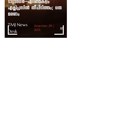
ടാറ്റാനഗർ–എറണാകുളം
എക്സ്പ്രസിൽ തീപിടിത്തം; ഒരു
മരണം
TMJ News
December 29 |
Desk
2025