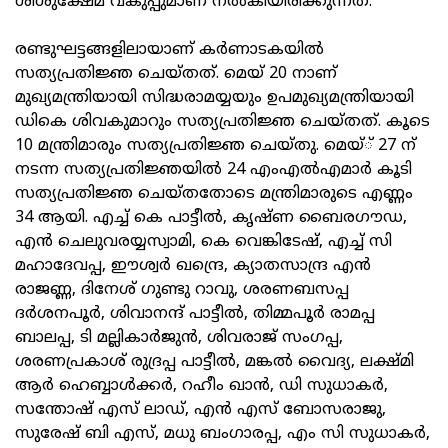
ശിശുക്ഷേമ വകുപ്പുമാണ് നൽകിയിരിക്കുന്നത്.
രണ്ടുഘട്ടങ്ങളിലായാണ് കർണാടകയിൽ
സത്യപ്രതിജ്ഞ ചെയ്തത്. മെയ് 20 നാണ്
മുഖ്യമന്ത്രിയായി സിദ്ധരാമയ്യയും ഉപമുഖ്യമന്ത്രിയായി
ഡികെ ശിവകുമാറും സത്യപ്രതിജ്ഞ ചെയ്തത്. കൂടെ
10 മന്ത്രിമാരും സത്യപ്രതിജ്ഞ ചെയ്തു. മെയ്് 27 ന്
നടന്ന സത്യപ്രതിജ്ഞയിൽ 24 എംഎൽഎമാർ കൂടി
സത്യപ്രതിജ്ഞ ചെയ്തതോടെ മന്ത്രിമാരുടെ എണ്ണം
34 ആയി. എച്ച് കെ പാട്ടീൽ, കൃഷ്ണ ബൈരഗൗഡ,
എൻ ചെലുവരയ്യസ്വാമി, കെ വെങ്കിടേഷ്, എച്ച് സി
മഹാദേവപ്പ, ഈശ്വർ ഖന്ദ്രെ, ക്യാതസാന്ദ്ര എൻ
രാജണ്ണ, ദിനേശ് ഗുണ്ടു റാവു, ശരണബസപ്പ
ദർശനപൂർ, ശിവാനന്ദ് പാട്ടീൽ, തിമ്മപൂർ രാമപ്പ
ബാലപ്പ, ടി മല്ലികാർജുൻ, ശിവരാജ് സംഗപ്പ,
ശരണപ്രകാശ് രുദ്രപ്പ പാട്ടീൽ, മങ്കൽ വൈദ്യ, ലക്ഷ്മി
ആർ ഹെബ്ബാൾക്കർ, റഹീം ഖാൻ, ഡി സുധാകർ,
സന്തോഷ് എസ് ലാഡ്, എൻ എസ് ബോസരാജു,
സുരേഷ് ബി എസ്, മധു ബംഗാരപ്പ, എം സി സുധാകർ,