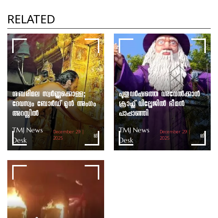
പഞ്ചായത്ത് അധ്യക്ഷ തെരഞ്ഞെടുപ്പ് ഇന്ന്
TMJ News Desk
RELATED
ശബരിമല സ്വർണ്ണക്കൊള്ള;
പുതുവർഷത്തെ വരവേൽക്കാൻ
ദേവസ്വം ബോർഡ് മുൻ അംഗം
ക്രാഫ്റ്റ് വില്ലേജിൽ ഭീമൻ
അറസ്റ്റിൽ
പാപ്പാഞ്ഞി
TMJ News
TMJ News
December 29 |
December 29 |
Desk
2025
Desk
2025