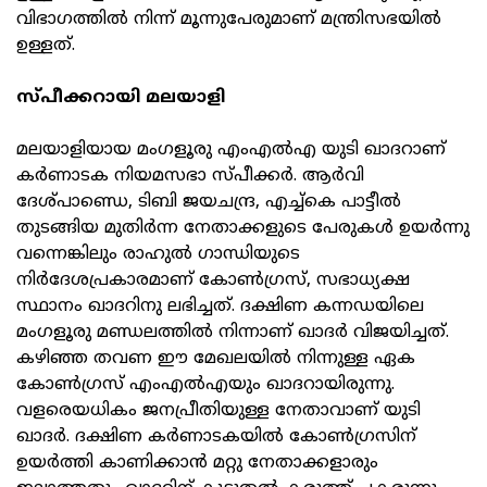
വിഭാഗത്തിൽ നിന്ന് മൂന്നുപേരുമാണ് മന്ത്രിസഭയിൽ
ഉള്ളത്.
സ്പീക്കറായി മലയാളി
മലയാളിയായ മംഗളൂരു എംഎൽഎ യുടി ഖാദറാണ്
കർണാടക നിയമസഭാ സ്പീക്കർ. ആർവി
ദേശ്പാണ്ഡെ, ടിബി ജയചന്ദ്ര, എച്ച്‌കെ പാട്ടീൽ
തുടങ്ങിയ മുതിർന്ന നേതാക്കളുടെ പേരുകൾ ഉയർന്നു
വന്നെങ്കിലും രാഹുൽ ഗാന്ധിയുടെ
നിർദേശപ്രകാരമാണ് കോൺഗ്രസ്, സഭാധ്യക്ഷ
സ്ഥാനം ഖാദറിനു ലഭിച്ചത്. ദക്ഷിണ കന്നഡയിലെ
മംഗളൂരു മണ്ഡലത്തിൽ നിന്നാണ് ഖാദർ വിജയിച്ചത്.
കഴിഞ്ഞ തവണ ഈ മേഖലയിൽ നിന്നുള്ള ഏക
കോൺഗ്രസ് എംഎൽഎയും ഖാദറായിരുന്നു.
വളരെയധികം ജനപ്രീതിയുള്ള നേതാവാണ് യുടി
ഖാദർ. ദക്ഷിണ കർണാടകയിൽ കോൺഗ്രസിന്
ഉയർത്തി കാണിക്കാൻ മറ്റു നേതാക്കളാരും