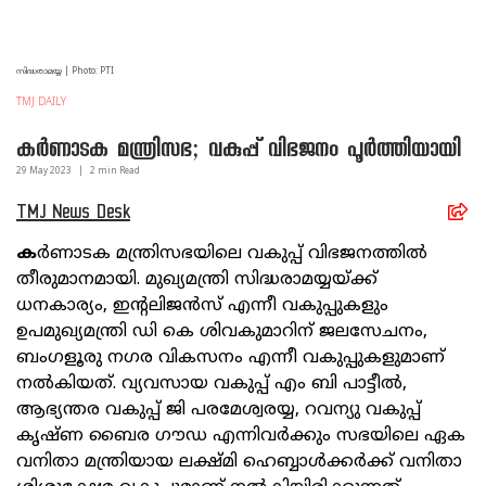
സിദ്ധരാമയ്യ | Photo: PTI
TMJ DAILY
കർണാടക മന്ത്രിസഭ; വകുപ്പ് വിഭജനം പൂർത്തിയായി
29 May
2023
|
2
min Read
TMJ News Desk
ക
ർണാടക മന്ത്രിസഭയിലെ വകുപ്പ് വിഭജനത്തിൽ
തീരുമാനമായി. മുഖ്യമന്ത്രി സിദ്ധരാമയ്യയ്ക്ക്
ധനകാര്യം, ഇന്റലിജൻസ് എന്നീ വകുപ്പുകളും
ഉപമുഖ്യമന്ത്രി ഡി കെ ശിവകുമാറിന് ജലസേചനം,
ബംഗളൂരു നഗര വികസനം എന്നീ വകുപ്പുകളുമാണ്
നൽകിയത്. വ്യവസായ വകുപ്പ് എം ബി പാട്ടീൽ,
ആഭ്യന്തര വകുപ്പ് ജി പരമേശ്വരയ്യ, റവന്യു വകുപ്പ്
കൃഷ്ണ ബൈര ഗൗഡ എന്നിവർക്കും സഭയിലെ ഏക
വനിതാ മന്ത്രിയായ ലക്ഷ്മി ഹെബ്ബാൾക്കർക്ക് വനിതാ